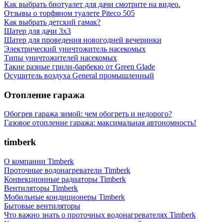
Как выбрать биотуалет для дачи смотрите на видео.
Отзывы о торфяном туалете Piteco 505
Как выбрать детский гамак?
Шатер для дачи 3х3
Шатер для проведения новогодней вечеринки
Электрический уничтожитель насекомых
Типы уничтожителей насекомых
Такие разные грили-барбекю от Green Glade
Осушитель воздуха General промышленный
Отопление гаража
Обогрев гаража зимой: чем обогреть и недорого?
Газовое отопление гаража: максимальная автономность!
timberk
О компании Timberk
Проточные водонагреватели Timberk
Конвекционные радиаторы Timberk
Вентиляторы Timberk
Мобильные кондиционеры Timberk
Бытовые вентиляторы
Что важно знать о проточных водонагревателях Timberk