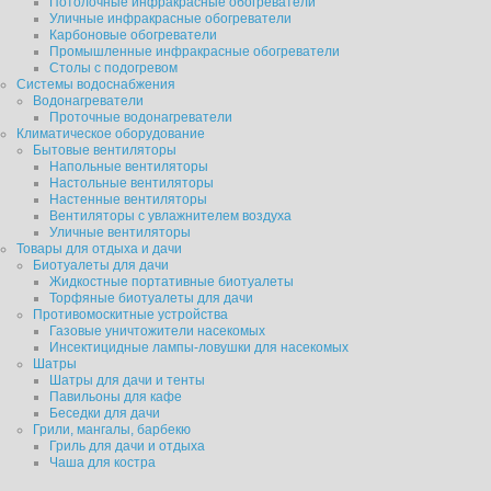
Потолочные инфракрасные обогреватели
Уличные инфракрасные обогреватели
Карбоновые обогреватели
Промышленные инфракрасные обогреватели
Столы с подогревом
Системы водоснабжения
Водонагреватели
Проточные водонагреватели
Климатическое оборудование
Бытовые вентиляторы
Напольные вентиляторы
Настольные вентиляторы
Настенные вентиляторы
Вентиляторы с увлажнителем воздуха
Уличные вентиляторы
Товары для отдыха и дачи
Биотуалеты для дачи
Жидкостные портативные биотуалеты
Торфяные биотуалеты для дачи
Противомоскитные устройства
Газовые уничтожители насекомых
Инсектицидные лампы-ловушки для насекомых
Шатры
Шатры для дачи и тенты
Павильоны для кафе
Беседки для дачи
Грили, мангалы, барбекю
Гриль для дачи и отдыха
Чаша для костра