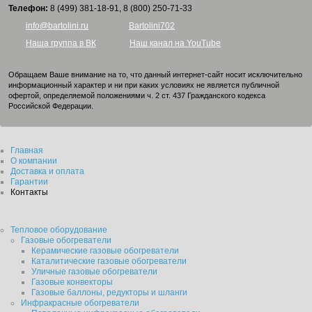
Телефон:
8 (499) 381-18-91, 8 (800) 250-71-33
info@bartolini.ru
Bartolini702
Наша группа в ВК
Наш канал на YouTube
Обращаем Ваше внимание на то, что данный интернет-сайт носит исключительно
информационный характер и ни при каких условиях не является публичной
офертой, определяемой положениями ч. 2 ст. 437 Гражданского кодекса
Российской Федерации.
Главная
О компании
Доставка и оплата
Гарантии
Контакты
Тепловое оборудование
Газовые обогреватели
Керамические газовые обогреватели
Каталитические газовые обогреватели
Уличные газовые обогреватели
Газовые конвекторы
Газовые баллоны, редукторы и шланги
Инфракрасные обогреватели