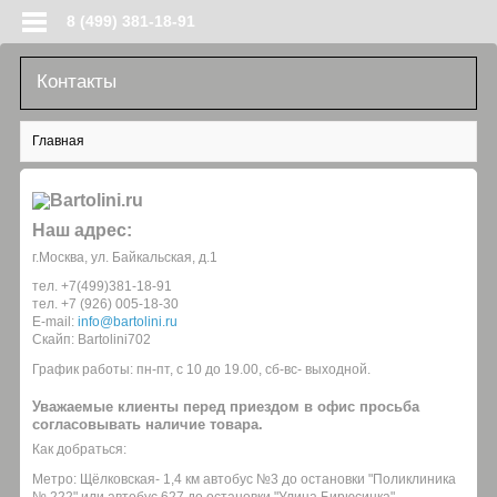
Перейти к основному содержанию
8 (499) 381-18-91
Контакты
Вы здесь
Главная
Наш адрес:
г.Москва, ул. Байкальская, д.1
тел. +7(499)381-18-91
тел. +7 (926) 005-18-30
E-mail:
info@bartolini.ru
Скайп: Bartolini702
График работы: пн-пт, с 10 до 19.00, сб-вс- выходной.
Уважаемые клиенты перед приездом в офис просьба
согласовывать наличие товара.
Как добраться:
Метро: Щёлковская- 1,4 км автобус №3 до остановки "Поликлиника