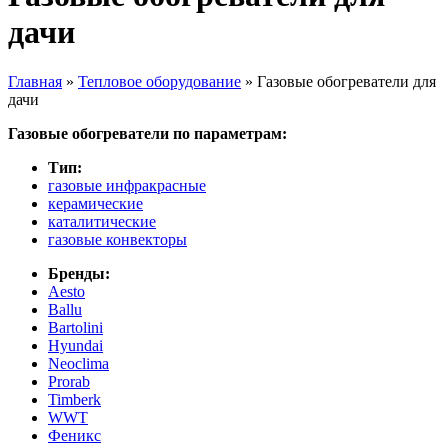
дачи
Главная
»
Тепловое оборудование
»
Газовые обогреватели для
дачи
Вы здесь
Газовые обогреватели по параметрам:
Тип:
газовые инфракрасные
керамические
каталитические
газовые конвекторы
Бренды:
Aesto
Ballu
Bartolini
Hyundai
Neoclima
Prorab
Timberk
WWT
Феникс