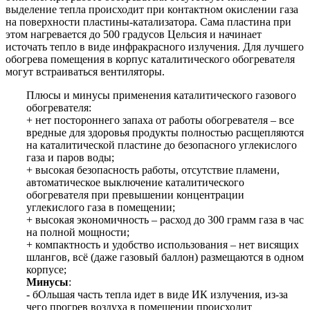
выделение тепла происходит при контактном окислении газа
на поверхности пластины-катализатора. Сама пластина при
этом нагревается до 500 градусов Цельсия и начинает
источать тепло в виде инфракрасного излучения. Для лучшего
обогрева помещения в корпус каталитического обогревателя
могут встраиваться вентиляторы.
Плюсы и минусы применения каталитического газового
обогревателя:
+ нет постороннего запаха от работы обогревателя – все
вредные для здоровья продукты полностью расщепляются
на каталитической пластине до безопасного углекислого
газа и паров воды;
+ высокая безопасность работы, отсутствие пламени,
автоматическое выключение каталитического
обогревателя при превышении концентрации
углекислого газа в помещении;
+ высокая экономичность – расход до 300 грамм газа в час
на полной мощности;
+ компактность и удобство использования – нет висящих
шлангов, всё (даже газовый баллон) размещаются в одном
корпусе;
Минусы
:
- бОльшая часть тепла идет в виде ИК излучения, из-за
чего прогрев воздуха в помещении происходит