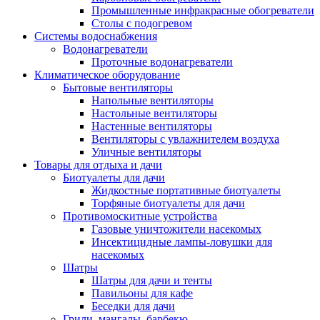
Промышленные инфракрасные обогреватели
Столы с подогревом
Системы водоснабжения
Водонагреватели
Проточные водонагреватели
Климатическое оборудование
Бытовые вентиляторы
Напольные вентиляторы
Настольные вентиляторы
Настенные вентиляторы
Вентиляторы с увлажнителем воздуха
Уличные вентиляторы
Товары для отдыха и дачи
Биотуалеты для дачи
Жидкостные портативные биотуалеты
Торфяные биотуалеты для дачи
Противомоскитные устройства
Газовые уничтожители насекомых
Инсектицидные лампы-ловушки для
насекомых
Шатры
Шатры для дачи и тенты
Павильоны для кафе
Беседки для дачи
Грили, мангалы, барбекю