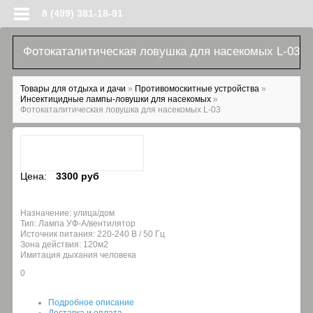
Перейти к основному содержанию
8 (499) 381-18-91
Фотокаталитическая ловушка для насекомых L-03
Вы здесь
Товары для отдыха и дачи
»
Противомоскитные устройства
»
Инсектицидные лампы-ловушки для насекомых
»
Фотокаталитическая ловушка для насекомых L-03
Цена:
3300 руб
Назначение: улица/дом
Тип: Лампа УФ-А/вентилятор
Источник питания: 220-240 В / 50 Гц
Зона действия: 120м2
Имитация дыхания человека
0
Подробное описание
Доставка и оплата