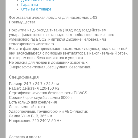
Гарантии
Отзывы о товаре
Фотокаталитическая ловушка для насекомых L-03
Преимущества:
Покрытие из диоксида титана (TiO2) под воздействием
ультрафиолетового света выделяет небольшое количество
углекислого газа CO2, имитируя дыхание человека или
теплокровного животного.
Все эти факторы привлекают насекомых к ловушке, подлетая к ней,
они засасываются с помощью вентилятора в накопительный отсек,
в котором они обезвоживаются и умирают.
Не опасна для людей и домашних животных.
Энергоэффективная, бесшумная, безопасная.
Спецификация
Размер: 24,7 х 24,7 х 24,8 см
Радиус действия 120-150 м2
Сертификат качества безопасности TUV/GS
Средний срок службы лампы 8000ч.
Есть кольцо для крепления
Легкосъемный отсек
Ударопрочный, трудногорючий АБС-пластик
Лампа УФ-А BLB, 365 нм
Напряжение 220-240 V, 50 Hz
Доставка и оплата