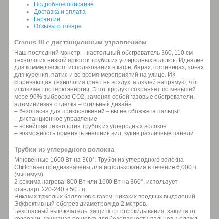
Подробное описание
Доставка и оплата
Гарантии
Отзывы о товаре
Cronus III с дистанционным управлением
Наш последний монстр – настольный обогреватель 360, 110 см
технология низкой яркости трубок из углеродных волокон. Идеален
для коммерческого использования в кафе, барах, гостиницах, зонах
для курения, патио и во время мероприятий на улице. ИК
согревающая технология греет не воздух, а людей напрямую, что
исключает потерю энергии. Этот продукт сохраняет по меньшей
мере 90% выбросов CO2, заменяя собой газовые обогреватели. –
алюминиевая отделка – стильный дизайн
– безопасен для прикосновений – вы не обожжете пальцы!
– дистанционное управление
– новейшая технология трубок из углеродных волокон
– возможность поменять внешний вид, купив различные панели
Трубки из углеродного волокна
Мгновенные 1600 Вт на 360°. Трубки из углеродного волокна
Chillchaser предназначены для использования в течение 6,000 ч
(минимум).
2 режима нагрева: 800 Вт или 1600 Вт на 360°, использует
стандарт 220-240 в 50 Гц.
Никаких тяжелых баллонов с газом, никаких вредных выделений.
Эффективный обогрев диаметром до 2 метров.
Безопасный выключатель, защита от опрокидывания, защита от
коррозии, защитная решетка для безопасности пальцев и одежд.