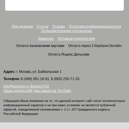
Для дилеров
Статьи
Отзывы
Политика конфиденциальности
Пользовательское соглашение
Вакансии
Оптовым покупателям
Оплата банковскими картами
Оплата через Сбербанк.Онлайн
Оплата Яндекс.Деньгами
Адрес:
г. Москва, ул. Байкальская 1
Телефон:
8 (499) 381-18-91, 8 (800) 250-71-33
info@bartolini.ru
Bartolini702
Наша группа в ВК
Наш канал на YouTube
Обращаем Ваше внимание на то, что данный интернет-сайт носит исключительно
информационный характер и ни при каких условиях не является публичной
офертой, определяемой положениями ч. 2 ст. 437 Гражданского кодекса
Российской Федерации.