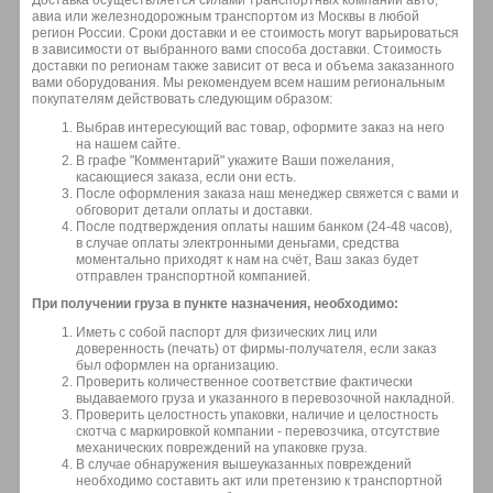
Доставка осуществляется силами транспортных компаний авто,
авиа или железнодорожным транспортом из Москвы в любой
регион России. Сроки доставки и ее стоимость могут варьироваться
в зависимости от выбранного вами способа доставки. Стоимость
доставки по регионам также зависит от веса и объема заказанного
вами оборудования. Мы рекомендуем всем нашим региональным
покупателям действовать следующим образом:
Выбрав интересующий вас товар, оформите заказ на него
на нашем сайте.
В графе "Комментарий" укажите Ваши пожелания,
касающиеся заказа, если они есть.
После оформления заказа наш менеджер свяжется с вами и
обговорит детали оплаты и доставки.
После подтверждения оплаты нашим банком (24-48 часов),
в случае оплаты электронными деньгами, средства
моментально приходят к нам на счёт, Ваш заказ будет
отправлен транспортной компанией.
При получении груза в пункте назначения, необходимо:
Иметь с собой паспорт для физических лиц или
доверенность (печать) от фирмы-получателя, если заказ
был оформлен на организацию.
Проверить количественное соответствие фактически
выдаваемого груза и указанного в перевозочной накладной.
Проверить целостность упаковки, наличие и целостность
скотча с маркировкой компании - перевозчика, отсутствие
механических повреждений на упаковке груза.
В случае обнаружения вышеуказанных повреждений
необходимо составить акт или претензию к транспортной