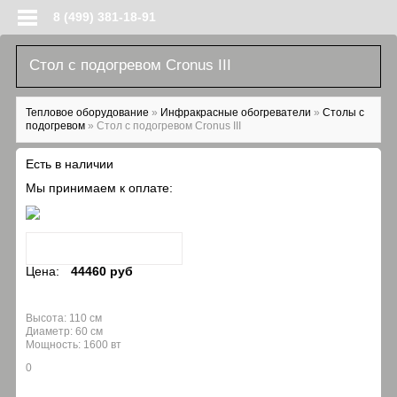
Перейти к основному содержанию
8 (499) 381-18-91
Стол с подогревом Cronus III
Вы здесь
Тепловое оборудование
»
Инфракрасные обогреватели
»
Столы с
подогревом
»
Стол с подогревом Cronus III
Есть в наличии
Мы принимаем к оплате:
Цена:
44460 руб
Высота: 110 см
Диаметр: 60 см
Мощность: 1600 вт
0