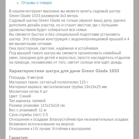
Отзывы о товаре
В нашем интернет магазине вы можете купить садовый шатер
Green Glade 1033 размером 3х3 метра.
Садовый шатер Green Glade не только украсит вашу дачу, удачно
дополняя дизайн участка, но и станет местом, где с большим
удовольствием будет собираться вся семья.
Вы сможете быстро и без специальной подготовки установить
шатер. Это сборная конструкция с водонепроницаемой крышей и 4
мя маскитными сетками.
Она просторная, светлая, надёжная и устойчивая.
Под крышей такого шатра вы сможете организовать семейный
ужин, праздник для детей и взрослых, просто насладитесь отдыхом
на природе, независимо от того, светит солнце или идёт дождь.
Характеристики шатра для дачи Green Glade 1033
Площадь: 9 метров
Материал ткани: сетчатый полиэтилен 115 г.
Материал каркаса: металлическая трубка 19х19х25 мм
Москитная сетка 4 шт
Цвет: Синий
Тип карниза: прямой
Размер упаковки: 115х15х18 см.
Вес с упаковкой: 11 кг
Срок службы (лет) 3-5
Отношение к осадкам: Влагоустойчив при незначительных осадках
Возможно использование на морозе
Отношение к UV лучам: Устойчив к выгоранию
Гарантия: