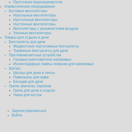
Проточные водонагреватели
Климатическое оборудование
Бытовые вентиляторы
Напольные вентиляторы
Настольные вентиляторы
Настенные вентиляторы
Вентиляторы с увлажнителем воздуха
Уличные вентиляторы
Товары для отдыха и дачи
Биотуалеты для дачи
Жидкостные портативные биотуалеты
Торфяные биотуалеты для дачи
Противомоскитные устройства
Газовые уничтожители насекомых
Инсектицидные лампы-ловушки для насекомых
Шатры
Шатры для дачи и тенты
Павильоны для кафе
Беседки для дачи
Грили, мангалы, барбекю
Гриль для дачи и отдыха
Чаша для костра
Зарегистрироваться
Войти