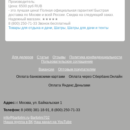
Производитель:
Цена:
6500 руб
RUB
- это лучшая цена! Полная официальная гарантия! Быстрая
доставка по Москве и всей России. Скидка на следующий заказ.
Надежный магазин. ★★★★★
8 (800) 250-71-33 Звонок бесплатный
Товары для отдыха и дачи
,
Шатры
,
Шатры для дачи и тенты
Для дилеров
Статьи
Отзывы
Политика конфиденциальности
Пользовательское соглашение
Вакансии
Оптовым покупателям
Оплата банковскими картами
Оплата через Сбербанк.Онлайн
Оплата Яндекс.Деньгами
Адрес:
г. Москва, ул. Байкальская 1
Телефон:
8 (499) 381-18-91, 8 (800) 250-71-33
info@bartolini.ru
Bartolini702
Наша группа в ВК
Наш канал на YouTube