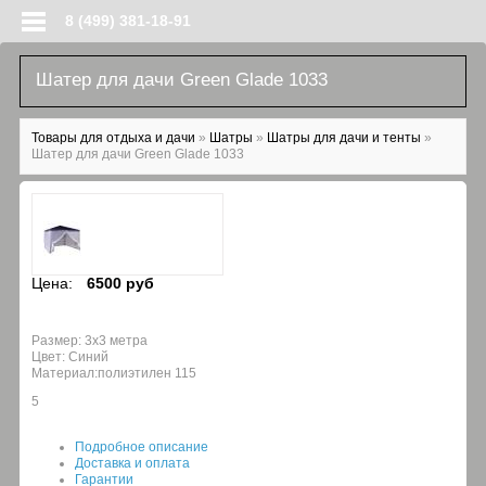
Перейти к основному содержанию
8 (499) 381-18-91
Шатер для дачи Green Glade 1033
Вы здесь
Товары для отдыха и дачи
»
Шатры
»
Шатры для дачи и тенты
»
Шатер для дачи Green Glade 1033
Цена:
6500 руб
Размер: 3х3 метра
Цвет: Синий
Материал:полиэтилен 115
5
Подробное описание
Доставка и оплата
Гарантии