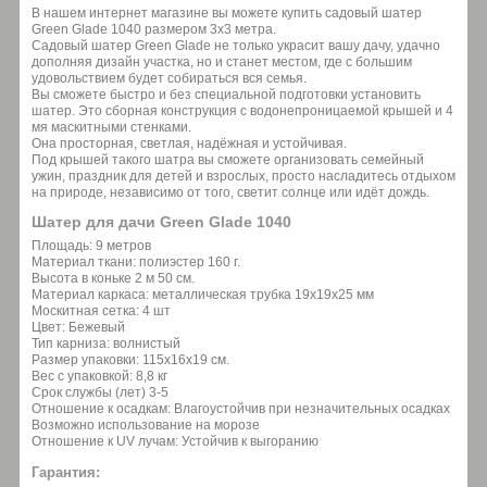
В нашем интернет магазине вы можете купить садовый шатер
Green Glade 1040 размером 3х3 метра.
Садовый шатер Green Glade не только украсит вашу дачу, удачно
дополняя дизайн участка, но и станет местом, где с большим
удовольствием будет собираться вся семья.
Вы сможете быстро и без специальной подготовки установить
шатер. Это сборная конструкция с водонепроницаемой крышей и 4
мя маскитными стенками.
Она просторная, светлая, надёжная и устойчивая.
Под крышей такого шатра вы сможете организовать семейный
ужин, праздник для детей и взрослых, просто насладитесь отдыхом
на природе, независимо от того, светит солнце или идёт дождь.
Шатер для дачи Green Glade 1040
Площадь: 9 метров
Материал ткани: полиэстер 160 г.
Высота в коньке 2 м 50 см.
Материал каркаса: металлическая трубка 19х19х25 мм
Москитная сетка: 4 шт
Цвет: Бежевый
Тип карниза: волнистый
Размер упаковки: 115х16х19 см.
Вес с упаковкой: 8,8 кг
Срок службы (лет) 3-5
Отношение к осадкам: Влагоустойчив при незначительных осадках
Возможно использование на морозе
Отношение к UV лучам: Устойчив к выгоранию
Гарантия: