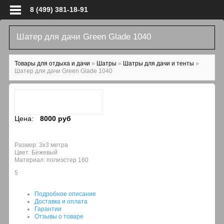
Перейти к основному содержанию
8 (499) 381-18-91
Шатер для дачи Green Glade 1040
Вы здесь
Товары для отдыха и дачи
»
Шатры
»
Шатры для дачи и тенты
»
Шатер для дачи Green Glade 1040
Цена:
8000 руб
Размер: 3х3 метра
Цвет: Бежевый
Материал: полиэстер 160
5
Подробное описание
Доставка и оплата
Гарантии
Отзывы о товаре