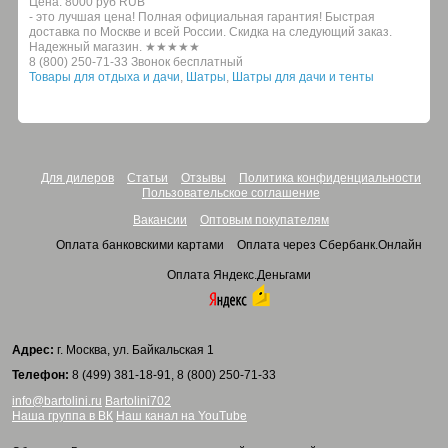
Цена:
8000 руб
RUB
- это лучшая цена! Полная официальная гарантия! Быстрая
доставка по Москве и всей России. Скидка на следующий заказ.
Надежный магазин. ★★★★★
8 (800) 250-71-33 Звонок бесплатный
Товары для отдыха и дачи
,
Шатры
,
Шатры для дачи и тенты
Для дилеров
Статьи
Отзывы
Политика конфиденциальности
Пользовательское соглашение
Вакансии
Оптовым покупателям
Оплата банковскими картами
Оплата через Сбербанк.Онлайн
Оплата Яндекс.Деньгами
Адрес:
г. Москва, ул. Байкальская 1
Телефон:
8 (499) 381-18-91, 8 (800) 250-71-33
info@bartolini.ru
Bartolini702
Наша группа в ВК
Наш канал на YouTube