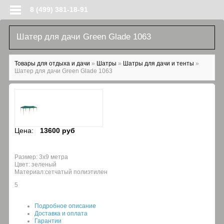
Перейти к основному содержанию
8 (499) 381-18-91
Шатер для дачи Green Glade 1063
Вы здесь
Товары для отдыха и дачи
»
Шатры
»
Шатры для дачи и тенты
»
Шатер для дачи Green Glade 1063
Цена:
13600 руб
Размер: 3х9 метра
Цвет: зеленый
Материал:сетчатый полиэтилен
5
Подробное описание
Доставка и оплата
Гарантии