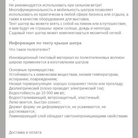
Не рекомендуется использовать при сильном ветре!
Многофункциональность и мобильность шатров позволяет
использовать их практически в любой сфере бизнеса или отдыха, а
также в качестве оборудования для выставок.
Тент шатер вы можете взять с собой на пикник или в путешествие,
и вам будут не страшны: яркое солнце, дождь и непогода.
Садовый тент шатер может комплектоваться москитной сеткой.
Информация по тенту крыши шатра
Что такое полеэтелен?
Инновационный тентовый материал из полиэтиленовых волокон
широко применяется в изготовлении шатров
Основные преимущества:
Устойчивость к химическим веществам, низким температурам,
истиранию, повреждениям;
Низкая терморегуляция: хорошо сохраняет тепло или прохладу;
Диэлектрический (плохо проводит электрический ток);
Водостойкость до 10 000 мм в/с;
Водоотталкивающий, ветрозащитный, эластичный;
Легко моется, быстро сохнет;
Держит форму: не деформируется, не усаживается, не
растягивается;
Ламинирующий слой обладает светонепроницающими свойствами.
Доставка и оплата