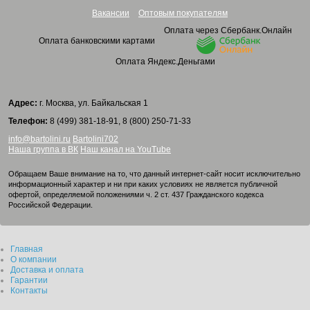
Вакансии
Оптовым покупателям
Оплата через Сбербанк.Онлайн
Оплата банковскими картами
Оплата Яндекс.Деньгами
Адрес:
г. Москва, ул. Байкальская 1
Телефон:
8 (499) 381-18-91, 8 (800) 250-71-33
info@bartolini.ru
Bartolini702
Наша группа в ВК
Наш канал на YouTube
Обращаем Ваше внимание на то, что данный интернет-сайт носит исключительно
информационный характер и ни при каких условиях не является публичной
офертой, определяемой положениями ч. 2 ст. 437 Гражданского кодекса
Российской Федерации.
Главная
О компании
Доставка и оплата
Гарантии
Контакты