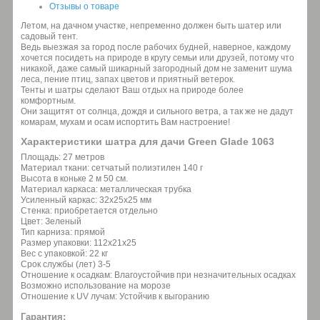
Отзывы о товаре
Летом, на дачном участке, непременно должен быть шатер или
садовый тент.
Ведь выезжая за город после рабочих будней, наверное, каждому
хочется посидеть на природе в кругу семьи или друзей, потому что
никакой, даже самый шикарный загородный дом не заменит шума
леса, пение птиц, запах цветов и приятный ветерок.
Тенты и шатры сделают Ваш отдых на природе более
комфортным.
Они защитят от солнца, дождя и сильного ветра, а так же не дадут
комарам, мухам и осам испортить Вам настроение!
Характеристики шатра для дачи Green Glade 1063
Площадь: 27 метров
Материал ткани: сетчатый полиэтилен 140 г
Высота в коньке 2 м 50 см.
Материал каркаса: металлическая трубка
Усиленный каркас: 32х25х25 мм
Стенка: приобретается отдельно
Цвет: Зеленый
Тип карниза: прямой
Размер упаковки: 112х21х25
Вес с упаковкой: 22 кг
Срок службы (лет) 3-5
Отношение к осадкам: Влагоустойчив при незначительных осадках
Возможно использование на морозе
Отношение к UV лучам: Устойчив к выгоранию
Гарантия: