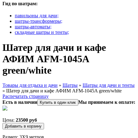
Гид по шатрам:
павильоны для дачи;
шатры-трансформеры;
шатры-автоматы;
складные шатры и тенты;
Шатер для дачи и кафе
АФИМ AFM-1045A
green/white
Товары для отдыха и дачи
»
Шатры
»
Шатры для дачи и тенты
»
Шатер для дачи и кафе АФИМ AFM-1045A green/white
Вы здесь
Распечатать страницу
Есть в наличии
Мы принимаем к оплате:
Купить в один клик
Цена:
23500 руб
Размер: 3Х9 метров