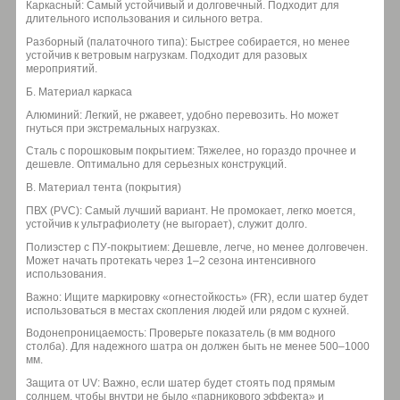
Каркасный: Самый устойчивый и долговечный. Подходит для
длительного использования и сильного ветра.
Разборный (палаточного типа): Быстрее собирается, но менее
устойчив к ветровым нагрузкам. Подходит для разовых
мероприятий.
Б. Материал каркаса
Алюминий: Легкий, не ржавеет, удобно перевозить. Но может
гнуться при экстремальных нагрузках.
Сталь с порошковым покрытием: Тяжелее, но гораздо прочнее и
дешевле. Оптимально для серьезных конструкций.
В. Материал тента (покрытия)
ПВХ (PVC): Самый лучший вариант. Не промокает, легко моется,
устойчив к ультрафиолету (не выгорает), служит долго.
Полиэстер с ПУ-покрытием: Дешевле, легче, но менее долговечен.
Может начать протекать через 1–2 сезона интенсивного
использования.
Важно: Ищите маркировку «огнестойкость» (FR), если шатер будет
использоваться в местах скопления людей или рядом с кухней.
Водонепроницаемость: Проверьте показатель (в мм водного
столба). Для надежного шатра он должен быть не менее 500–1000
мм.
Защита от UV: Важно, если шатер будет стоять под прямым
солнцем, чтобы внутри не было «парникового эффекта» и