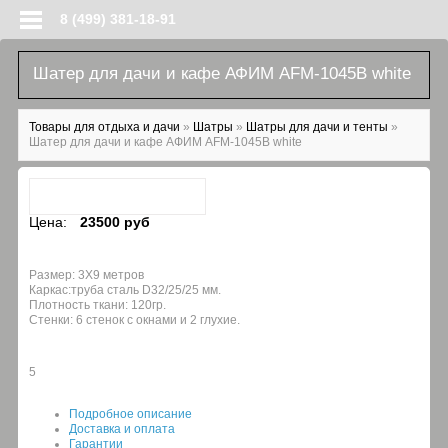
Перейти к основному содержанию
8 (499) 381-18-91
Шатер для дачи и кафе АФИМ AFM-1045B white
Вы здесь
Товары для отдыха и дачи
»
Шатры
»
Шатры для дачи и тенты
»
Шатер для дачи и кафе АФИМ AFM-1045B white
Цена:
23500 руб
Размер: 3Х9 метров
Каркас:труба сталь D32/25/25 мм.
Плотность ткани: 120гр.
Стенки: 6 стенок с окнами и 2 глухие.
5
Подробное описание
Доставка и оплата
Гарантии