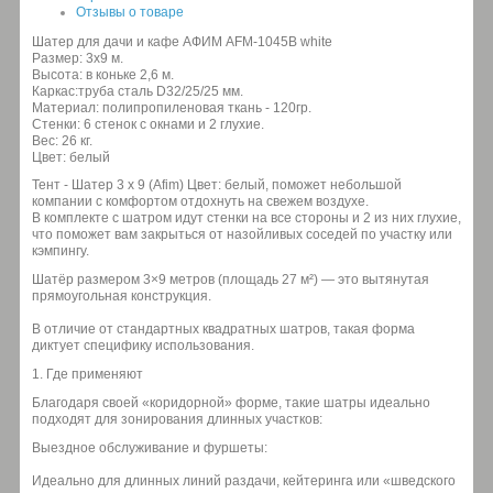
Отзывы о товаре
Шатер для дачи и кафе АФИМ AFM-1045B white
Размер: 3x9 м.
Высота: в коньке 2,6 м.
Каркас:труба сталь D32/25/25 мм.
Материал: полипропиленовая ткань - 120гр.
Стенки: 6 стенок с окнами и 2 глухие.
Вес: 26 кг.
Цвет: белый
Тент - Шатер 3 х 9 (Afim) Цвет: белый, поможет небольшой
компании с комфортом отдохнуть на свежем воздухе.
В комплекте с шатром идут стенки на все стороны и 2 из них глухие,
что поможет вам закрыться от назойливых соседей по участку или
кэмпингу.
Шатёр размером 3×9 метров (площадь 27 м²) — это вытянутая
прямоугольная конструкция.
В отличие от стандартных квадратных шатров, такая форма
диктует специфику использования.
1. Где применяют
Благодаря своей «коридорной» форме, такие шатры идеально
подходят для зонирования длинных участков:
Выездное обслуживание и фуршеты:
Идеально для длинных линий раздачи, кейтеринга или «шведского