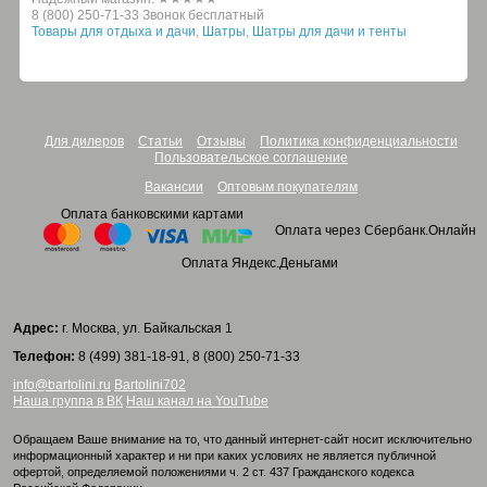
8 (800) 250-71-33 Звонок бесплатный
Товары для отдыха и дачи
,
Шатры
,
Шатры для дачи и тенты
Для дилеров
Статьи
Отзывы
Политика конфиденциальности
Пользовательское соглашение
Вакансии
Оптовым покупателям
Оплата банковскими картами
Оплата через Сбербанк.Онлайн
Оплата Яндекс.Деньгами
Адрес:
г. Москва, ул. Байкальская 1
Телефон:
8 (499) 381-18-91, 8 (800) 250-71-33
info@bartolini.ru
Bartolini702
Наша группа в ВК
Наш канал на YouTube
Обращаем Ваше внимание на то, что данный интернет-сайт носит исключительно
информационный характер и ни при каких условиях не является публичной
офертой, определяемой положениями ч. 2 ст. 437 Гражданского кодекса