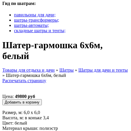
Гид по шатрам:
павильоны для дачи;
шатры-трансформеры;
шатры-автоматы;
складные шатры и тенты;
Шатер-гармошка 6х6м,
белый
Товары для отдыха и дачи
»
Шатры
»
Шатры для дачи и тенты
»
Шатер-гармошка 6х6м, белый
Вы здесь
Распечатать страницу
Цена:
49800 руб
Размер, м: 6,0 х 6,0
Высота, м: в коньке 3,4
Цвет: белый
Материал крыши: полиэстр