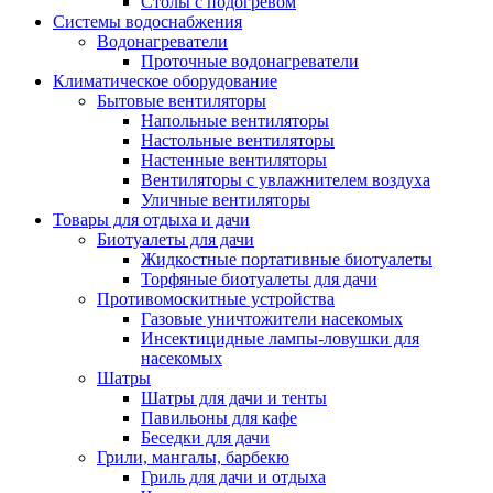
Столы с подогревом
Системы водоснабжения
Водонагреватели
Проточные водонагреватели
Климатическое оборудование
Бытовые вентиляторы
Напольные вентиляторы
Настольные вентиляторы
Настенные вентиляторы
Вентиляторы с увлажнителем воздуха
Уличные вентиляторы
Товары для отдыха и дачи
Биотуалеты для дачи
Жидкостные портативные биотуалеты
Торфяные биотуалеты для дачи
Противомоскитные устройства
Газовые уничтожители насекомых
Инсектицидные лампы-ловушки для
насекомых
Шатры
Шатры для дачи и тенты
Павильоны для кафе
Беседки для дачи
Грили, мангалы, барбекю
Гриль для дачи и отдыха