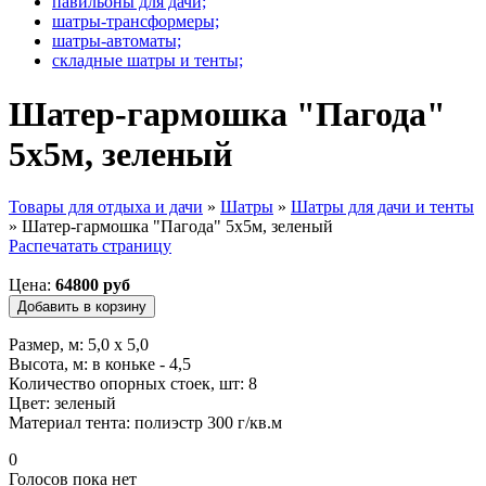
павильоны для дачи;
шатры-трансформеры;
шатры-автоматы;
складные шатры и тенты;
Шатер-гармошка "Пагода"
5х5м, зеленый
Товары для отдыха и дачи
»
Шатры
»
Шатры для дачи и тенты
»
Шатер-гармошка "Пагода" 5х5м, зеленый
Вы здесь
Распечатать страницу
Цена:
64800 руб
Размер, м: 5,0 х 5,0
Высота, м: в коньке - 4,5
Количество опорных стоек, шт: 8
Цвет: зеленый
Материал тента: полиэстр 300 г/кв.м
0
Голосов пока нет