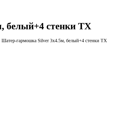
м, белый+4 стенки ТХ
»
Шатер-гармошка Silver 3х4.5м, белый+4 стенки ТХ