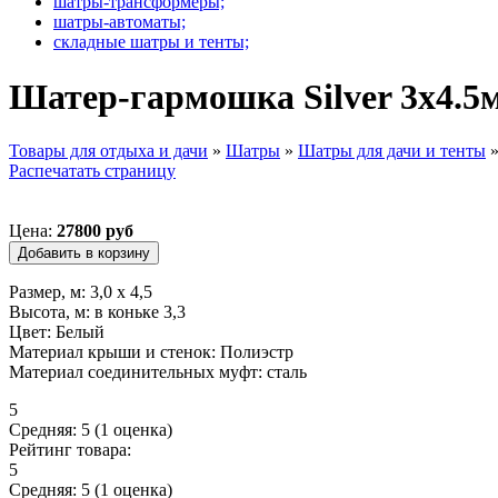
шатры-трансформеры;
шатры-автоматы;
складные шатры и тенты;
Шатер-гармошка Silver 3х4.5
Товары для отдыха и дачи
»
Шатры
»
Шатры для дачи и тенты
Распечатать страницу
Вы здесь
Цена:
27800 руб
Размер, м: 3,0 х 4,5
Высота, м: в коньке 3,3
Цвет: Белый
Материал крыши и стенок: Полиэстр
Материал соединительных муфт: сталь
5
Средняя:
5
(
1
оценка)
Рейтинг товара:
5
Средняя:
5
(
1
оценка)