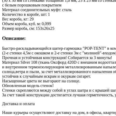
(30 х 30 мм со стенками толщиной 1,0 мм, 25 х 25 мм со стенк
с белым порошковым покрытием
Материал соединительных муфт: сталь
Количество в коробе, шт: 1
Вес короба, кг: 29
Объем короба, куб. м: 0,099
Размер короба, см: 153x26x25
Описание:
Быстро-раскладывающийся шатер-гармошка "POP-TENT" в ком
(2-е стенки 4,5м с окошком и 2-е стенки 3м с "молнией"-входом
Прочная и устойчивая конструкция! Собирается за 3 минуты!
Материал Silver 108 (ткань Оксфорд 420D с внешним водоотт
и внутренним термоизолирующим металлизированным напылен
солнца,ветра и пыли, за счет металлизированного напыления 
устойчив к случайным искрам и окуркам сигарет.
Насыщенные цвета не выгорают на солнце.
Обновленная модель стенок!
Стенки скрепляются между собой в углах шатра и с крышей ша
За счет такой конструкции достигается лучшая герметичность,
Доставка и оплата
Наши курьеры осуществляют доставку на дом, в офисы, кварт