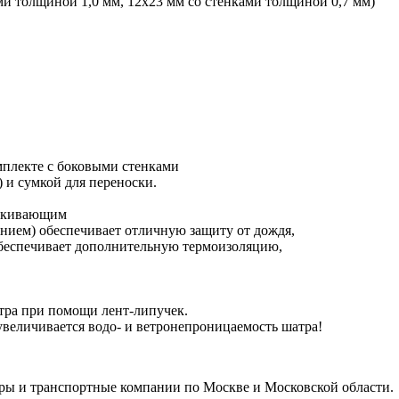
ами толщиной 1,0 мм, 12x23 мм со стенками толщиной 0,7 мм)
плекте с боковыми стенками
) и сумкой для переноски.
алкивающим
ием) обеспечивает отличную защиту от дождя,
обеспечивает дополнительную термоизоляцию,
тра при помощи лент-липучек.
 увеличивается водо- и ветронепроницаемость шатра!
иры и транспортные компании по Москве и Московской области.