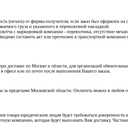
ость (печать) от фирмы-получателя, если заказ был оформлен на
ваемого груза и указанного в перевозочной накладной.
 скотча с маркировкой компании - перевозчика, отсутствие меха
одимо составить акт или претензию к транспортной компании и
и доставке по Москве и области, для организаций обязательным
 в офисе или по почте после выполнения Вашего заказа.
ты за пределами Московской области. Оплатить можно в любом 
я товара юридическим лицам будет требоваться доверенность ил
тную компанию, которая будет выполнять Вам доставку. Частным