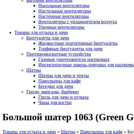
Бытовые вентиляторы
Напольные вентиляторы
Настольные вентиляторы
Настенные вентиляторы
Вентиляторы с увлажнителем воздуха
Уличные вентиляторы
Товары для отдыха и дачи
Биотуалеты для дачи
Жидкостные портативные биотуалеты
Торфяные биотуалеты для дачи
Противомоскитные устройства
Газовые уничтожители насекомых
Инсектицидные лампы-ловушки для насеком
Шатры
Шатры для дачи и тенты
Павильоны для кафе
Беседки для дачи
Грили, мангалы, барбекю
Гриль для дачи и отдыха
Чаша для костра
Большой шатер 1063 (Green G
Товары для отдыха и дачи
»
Шатры
»
Павильоны для кафе
»
Бо