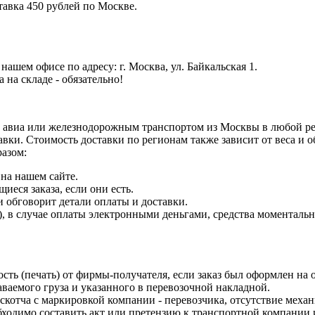
тавка 450 рублей по Москве.
ашем офисе по адресу: г. Москва, ул. Байкальская 1.
на складе - обязательно!
 авиа или железнодорожным транспортом из Москвы в любой рег
авки. Стоимость доставки по регионам также зависит от веса и
разом:
на нашем сайте.
еся заказа, если они есть.
и обговорит детали оплаты и доставки.
 в случае оплаты электронными деньгами, средства моментально 
ость (печать) от фирмы-получателя, если заказ был оформлен на
ваемого груза и указанного в перевозочной накладной.
 скотча с маркировкой компании - перевозчика, отсутствие меха
одимо составить акт или претензию к транспортной компании и