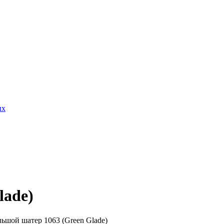
ых
lade)
льшой шатер 1063 (Green Glade)