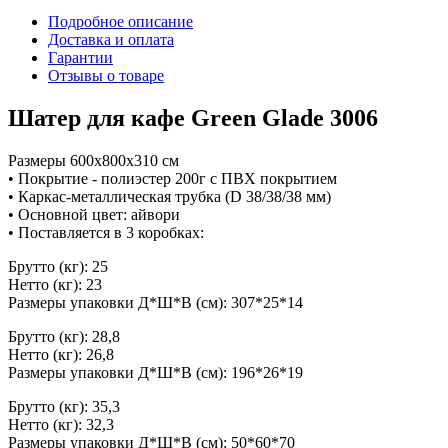
Подробное описание
Доставка и оплата
Гарантии
Отзывы о товаре
Шатер для кафе Green Glade 3006
Размеры 600х800х310 см
• Покрытие - полиэстер 200г с ПВХ покрытием
• Каркас-металлическая трубка (D 38/38/38 мм)
• Основной цвет: айвори
• Поставляется в 3 коробках:
Брутто (кг): 25
Нетто (кг): 23
Размеры упаковки Д*Ш*В (см): 307*25*14
Брутто (кг): 28,8
Нетто (кг): 26,8
Размеры упаковки Д*Ш*В (см): 196*26*19
Брутто (кг): 35,3
Нетто (кг): 32,3
Размеры упаковки Д*Ш*В (см): 50*60*70