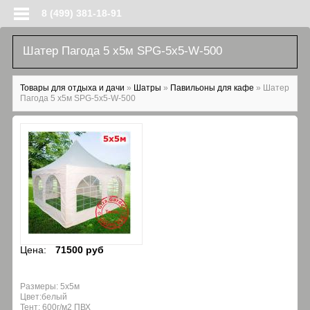
Перейти к основному содержанию
8 (499) 381-18-91
Шатер Пагода 5 х5м SPG-5x5-W-500
Вы здесь
Товары для отдыха и дачи
»
Шатры
»
Павильоны для кафе
»
Шатер
Пагода 5 х5м SPG-5x5-W-500
Цена:
71500 руб
Размеры: 5х5м
Цвет:белый
Тент: 600г/м2 ПВХ