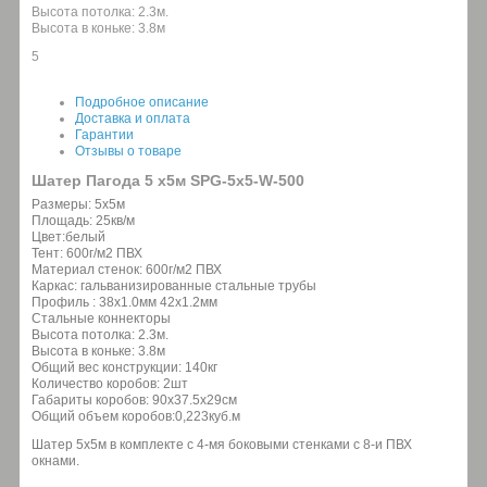
Высота потолка: 2.3м.
Высота в коньке: 3.8м
5
Подробное описание
Доставка и оплата
Гарантии
Отзывы о товаре
Шатер Пагода 5 х5м SPG-5x5-W-500
Размеры: 5х5м
Площадь: 25кв/м
Цвет:белый
Тент: 600г/м2 ПВХ
Материал стенок: 600г/м2 ПВХ
Каркас: гальванизированные стальные трубы
Профиль : 38x1.0мм 42x1.2мм
Стальные коннекторы
Высота потолка: 2.3м.
Высота в коньке: 3.8м
Общий вес конструкции: 140кг
Количество коробов: 2шт
Габариты коробов: 90х37.5х29см
Общий объем коробов:0,223куб.м
Шатер 5х5м в комплекте с 4-мя боковыми стенками с 8-и ПВХ
окнами.