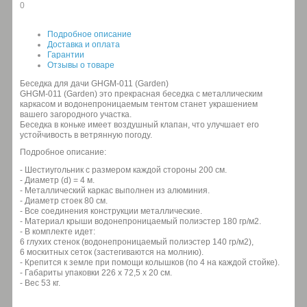
0
Подробное описание
Доставка и оплата
Гарантии
Отзывы о товаре
Беседка для дачи GHGM-011 (Garden)
GHGM-011 (Garden) это прекрасная беседка с металлическим
каркасом и водонепроницаемым тентом станет украшением
вашего загородного участка.
Беседка в коньке имеет воздушный клапан, что улучшает его
устойчивость в ветрянную погоду.
Подробное описание:
- Шестиугольник с размером каждой стороны 200 см.
- Диаметр (d) = 4 м.
- Металлический каркас выполнен из алюминия.
- Диаметр стоек 80 cм.
- Все соединения конструкции металлические.
- Материал крыши водонепроницаемый полиэстер 180 гр/м2.
- В комплекте идет:
6 глухих стенок (водонепроницаемый полиэстер 140 гр/м2),
6 москитных сеток (застегиваются на молнию).
- Крепится к земле при помощи колышков (по 4 на каждой стойке).
- Габариты упаковки 226 х 72,5 х 20 см.
- Вес 53 кг.