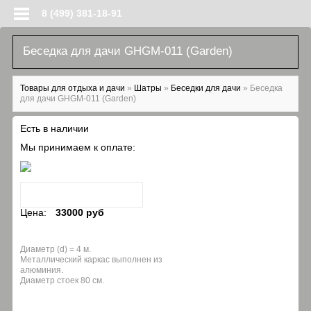
Перейти к основному содержанию
8 (499) 381-18-91
Беседка для дачи GHGM-011 (Garden)
Вы здесь
Товары для отдыха и дачи
»
Шатры
»
Беседки для дачи
»
Беседка
для дачи GHGM-011 (Garden)
Есть в наличии
Мы принимаем к оплате:
Цена:
33000 руб
Диаметр (d) = 4 м.
Металлический каркас выполнен из
алюминия.
Диаметр стоек 80 cм.