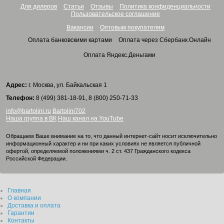
Для дилеров
Статьи
Отзывы
Политика конфиденциальности
Пользовательское соглашение
Вакансии
Оптовым покупателям
Оплата банковскими картами
Оплата через Сбербанк.Онлайн
Оплата Яндекс.Деньгами
Адрес:
г. Москва, ул. Байкальская 1
Телефон:
8 (499) 381-18-91, 8 (800) 250-71-33
info@bartolini.ru
Bartolini702
Наша группа в ВК
Наш канал на YouTube
Обращаем Ваше внимание на то, что данный интернет-сайт носит исключительно
информационный характер и ни при каких условиях не является публичной
офертой, определяемой положениями ч. 2 ст. 437 Гражданского кодекса
Российской Федерации.
Главная
О компании
Доставка и оплата
Гарантии
Контакты