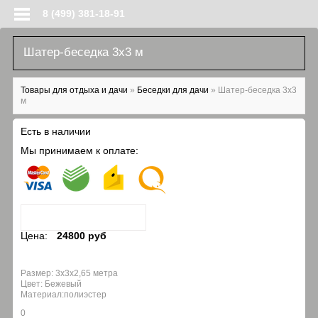
Перейти к основному содержанию
8 (499) 381-18-91
Шатер-беседка 3х3 м
Вы здесь
Товары для отдыха и дачи
»
Беседки для дачи
»
Шатер-беседка 3х3
м
Есть в наличии
Мы принимаем к оплате:
Цена:
24800 руб
Размер: 3х3х2,65 метра
Цвет: Бежевый
Материал:полиэстер
0