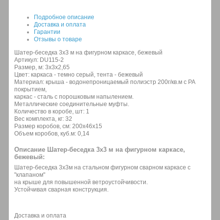
Подробное описание
Доставка и оплата
Гарантии
Отзывы о товаре
Шатер-беседка 3х3 м на фигурном каркасе, бежевый
Артикул: DU115-2
Размер, м: 3х3х2,65
Цвет: каркаса - темно серый, тента - бежевый
Материал: крыша - водонепроницаемый полиэстр 200г/кв.м с РА
покрытием,
каркас - сталь с порошковым напылением.
Металлические соединительные муфты.
Количество в коробе, шт: 1
Вес комплекта, кг: 32
Размер коробов, см: 200х46х15
Объем коробов, куб.м: 0,14
Описание Шатер-беседка 3х3 м на фигурном каркасе,
бежевый:
Шатер-беседка 3x3м на стальном фигурном сварном каркасе с
"клапаном"
на крыше для повышенной ветроустойчивости.
Устойчивая сварная конструкция.
Доставка и оплата