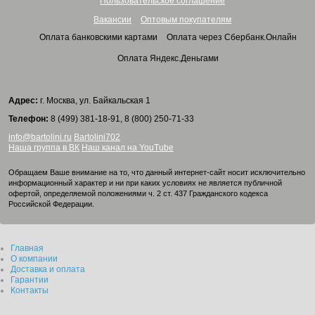
Пользовательское соглашение
Вакансии
Оптовым покупателям
Оплата банковскими картами
Оплата через Сбербанк.Онлайн
Оплата Яндекс.Деньгами
Адрес:
г. Москва, ул. Байкальская 1
Телефон:
8 (499) 381-18-91, 8 (800) 250-71-33
info@bartolini.ru
Bartolini702
Наша группа в ВК
Наш канал на YouTube
Обращаем Ваше внимание на то, что данный интернет-сайт носит исключительно
информационный характер и ни при каких условиях не является публичной
офертой, определяемой положениями ч. 2 ст. 437 Гражданского кодекса
Российской Федерации.
Главная
О компании
Доставка и оплата
Гарантии
Контакты