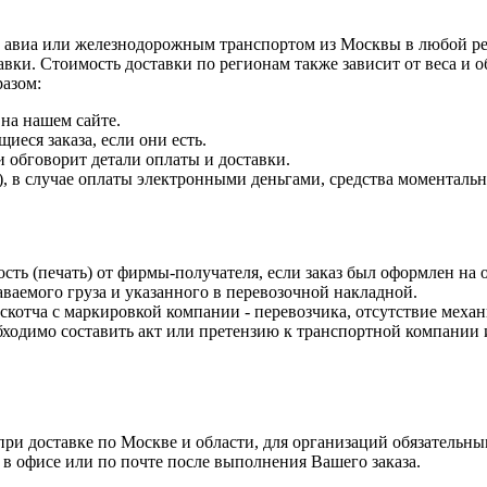
 авиа или железнодорожным транспортом из Москвы в любой рег
авки. Стоимость доставки по регионам также зависит от веса и
разом:
на нашем сайте.
еся заказа, если они есть.
и обговорит детали оплаты и доставки.
 в случае оплаты электронными деньгами, средства моментально 
ость (печать) от фирмы-получателя, если заказ был оформлен на
ваемого груза и указанного в перевозочной накладной.
 скотча с маркировкой компании - перевозчика, отсутствие меха
одимо составить акт или претензию к транспортной компании и
и доставке по Москве и области, для организаций обязательным
 в офисе или по почте после выполнения Вашего заказа.