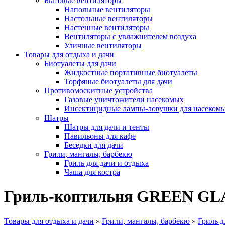
Бытовые вентиляторы
Напольные вентиляторы
Настольные вентиляторы
Настенные вентиляторы
Вентиляторы с увлажнителем воздуха
Уличные вентиляторы
Товары для отдыха и дачи
Биотуалеты для дачи
Жидкостные портативные биотуалеты
Торфяные биотуалеты для дачи
Противомоскитные устройства
Газовые уничтожители насекомых
Инсектицидные лампы-ловушки для насеком
Шатры
Шатры для дачи и тенты
Павильоны для кафе
Беседки для дачи
Грили, мангалы, барбекю
Гриль для дачи и отдыха
Чаша для костра
Гриль-коптильня GREEN GL
Товары для отдыха и дачи
»
Грили, мангалы, барбекю
»
Гриль д