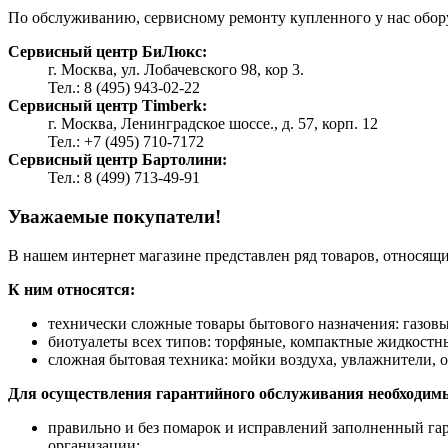
По обслуживанию, сервисному ремонту купленного у нас обор
Сервисный центр БиЛюкс:
г. Москва, ул. Лобачевского 98, кор 3.
Тел.: 8 (495) 943-02-22
Сервисный центр Timberk:
г. Москва, Ленинградское шоссе., д. 57, корп. 12
Тел.: +7 (495) 710-7172
Сервисный центр Бартолини:
Тел.: 8 (499) 713-49-91
Уважаемые покупатели!
В нашем интернет магазине представлен ряд товаров, относящи
К ним относятся:
технически сложные товары бытового назначения: газовы
биотуалеты всех типов: торфяные, компактные жидкост
сложная бытовая техника: мойки воздуха, увлажнители, 
Для осуществления гарантийного обслуживания необходим
правильно и без помарок и исправлений заполненный га
организации;