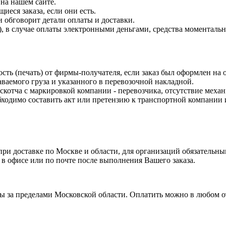
на нашем сайте.
еся заказа, если они есть.
и обговорит детали оплаты и доставки.
 в случае оплаты электронными деньгами, средства моментально 
ость (печать) от фирмы-получателя, если заказ был оформлен на
ваемого груза и указанного в перевозочной накладной.
 скотча с маркировкой компании - перевозчика, отсутствие меха
одимо составить акт или претензию к транспортной компании и
и доставке по Москве и области, для организаций обязательным
 в офисе или по почте после выполнения Вашего заказа.
ты за пределами Московской области. Оплатить можно в любом 