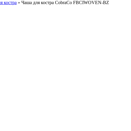
я костра
»
Чаша для костра CobraCo FBCIWOVEN-BZ