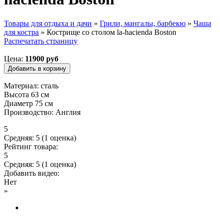
Товары для отдыха и дачи
»
Грили, мангалы, барбекю
»
Чаша
для костра
»
Кострище со столом la-hacienda Boston
Вы здесь
Распечатать страницу
Цена:
11900 руб
Материал: сталь
Высота 63 см
Диаметр 75 см
Производство: Англия
5
Средняя:
5
(
1
оценка)
Рейтинг товара:
5
Средняя:
5
(
1
оценка)
Добавить видео:
Нет
»