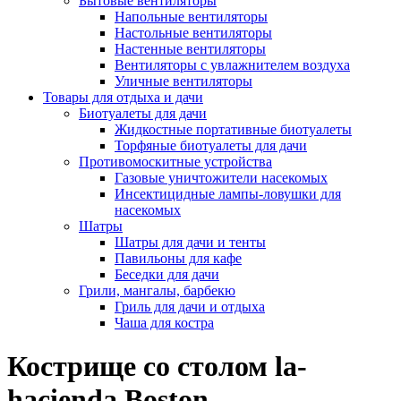
Бытовые вентиляторы
Напольные вентиляторы
Настольные вентиляторы
Настенные вентиляторы
Вентиляторы с увлажнителем воздуха
Уличные вентиляторы
Товары для отдыха и дачи
Биотуалеты для дачи
Жидкостные портативные биотуалеты
Торфяные биотуалеты для дачи
Противомоскитные устройства
Газовые уничтожители насекомых
Инсектицидные лампы-ловушки для
насекомых
Шатры
Шатры для дачи и тенты
Павильоны для кафе
Беседки для дачи
Грили, мангалы, барбекю
Гриль для дачи и отдыха
Чаша для костра
Кострище со столом la-
hacienda Boston