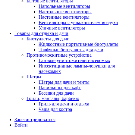
Бытовые вентиляторы
Напольные вентиляторы
Настольные вентиляторы
Настенные вентиляторы
Вентиляторы с увлажнителем воздуха
Уличные вентиляторы
Товары для отдыха и дачи
Биотуалеты для дачи
Жидкостные портативные биотуалеты
Торфяные биотуалеты для дачи
Противомоскитные устройства
Газовые уничтожители насекомых
Инсектицидные лампы-ловушки для
насекомых
Шатры
Шатры для дачи и тенты
Павильоны для кафе
Беседки для дачи
Грили, мангалы, барбекю
Гриль для дачи и отдыха
Чаша для костра
Зарегистрироваться
Войти