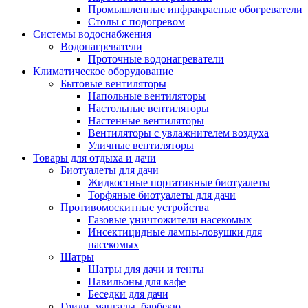
Промышленные инфракрасные обогреватели
Столы с подогревом
Системы водоснабжения
Водонагреватели
Проточные водонагреватели
Климатическое оборудование
Бытовые вентиляторы
Напольные вентиляторы
Настольные вентиляторы
Настенные вентиляторы
Вентиляторы с увлажнителем воздуха
Уличные вентиляторы
Товары для отдыха и дачи
Биотуалеты для дачи
Жидкостные портативные биотуалеты
Торфяные биотуалеты для дачи
Противомоскитные устройства
Газовые уничтожители насекомых
Инсектицидные лампы-ловушки для
насекомых
Шатры
Шатры для дачи и тенты
Павильоны для кафе
Беседки для дачи
Грили, мангалы, барбекю