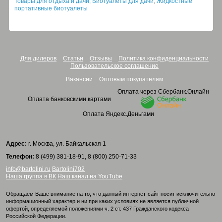
Товары для отдыха и дачи
,
Биотуалеты для дачи
,
Жидкостные
портативные биотуалеты
Для дилеров
Статьи
Отзывы
Политика конфиденциальности
Пользовательское соглашение
Вакансии
Оптовым покупателям
Оплата через Сбербанк.Онлайн
Оплата банковскими картами
Оплата Яндекс.Деньгами
Адрес:
г. Москва, ул. Байкальская 1
Телефон:
8 (499) 381-18-91, 8 (800) 250-71-33
info@bartolini.ru
Bartolini702
Наша группа в ВК
Наш канал на YouTube
Обращаем Ваше внимание на то, что данный интернет-сайт носит исключительно
информационный характер и ни при каких условиях не является публичной
офертой, определяемой положениями ч. 2 ст. 437 Гражданского кодекса
Российской Федерации.