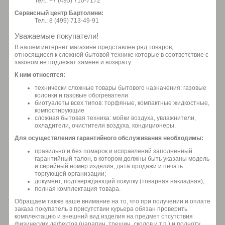
Тел.: +7 (495) 710-7172
Сервисный центр Бартолини:
Тел.: 8 (499) 713-49-91
Уважаемые покупатели!
В нашем интернет магазине представлен ряд товаров,
относящиеся к сложной бытовой технике которые в соответствие с
законом не подлежат замене и возврату.
К ним относятся:
технически сложные товары бытового назначения: газовые
колонки и газовые обогреватели
биотуалеты всех типов: торфяные, компактные жидкостные,
компостирующие
сложная бытовая техника: мойки воздуха, увлажнители,
охладители, очистители воздуха, кондиционеры.
Для осуществления гарантийного обслуживания необходимы:
правильно и без помарок и исправлений заполненный
гарантийный талон, в котором должны быть указаны модель
и серийный номер изделия, дата продажи и печать
торгующей организации;
документ, подтверждающий покупку (товарная накладная);
полная комплектация товара.
Обращаем также ваше внимание на то, что при получении и оплате
заказа покупатель в присутствии курьера обязан проверить
комплектацию и внешний вид изделия на предмет отсутствия
физических дефектов (царапин, трещин, сколов и т.п.) и полноту