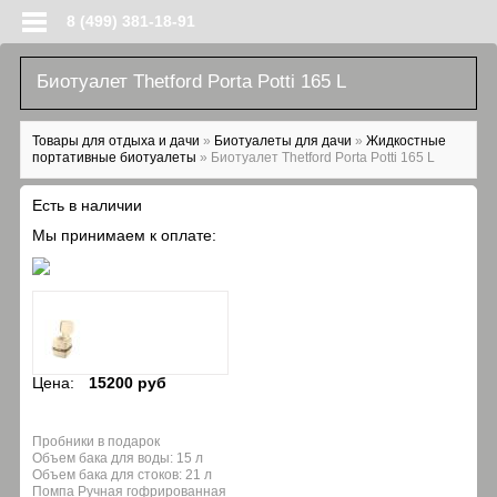
Перейти к основному содержанию
8 (499) 381-18-91
Биотуалет Thetford Porta Potti 165 L
Вы здесь
Товары для отдыха и дачи
»
Биотуалеты для дачи
»
Жидкостные
портативные биотуалеты
»
Биотуалет Thetford Porta Potti 165 L
Есть в наличии
Мы принимаем к оплате:
Цена:
15200 руб
Пробники в подарок
Объем бака для воды: 15 л
Объем бака для стоков: 21 л
Помпа Ручная гофрированная