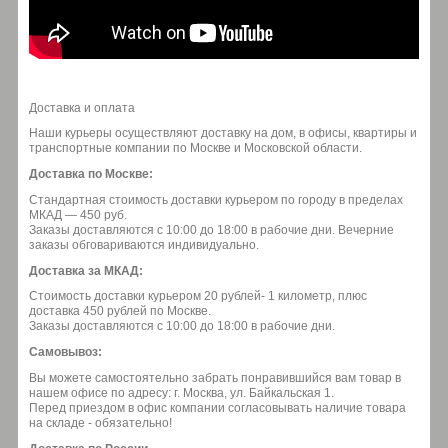
Доставка и оплата
Наши курьеры осуществляют доставку на дом, в офисы, квартиры и
транспортные компании по Москве и Московской области.
Доставка по Москве:
Стандартная стоимость доставки курьером по городу в пределах
МКАД — 450 руб.
Заказы доставляются с 10:00 до 18:00 в рабочие дни. Вечерние
заказы обговариваются индивидуально.
Доставка за МКАД:
Стоимость доставки курьером 20 рублей- 1 километр, плюс
доставка 450 рублей по Москве.
Заказы доставляются с 10:00 до 18:00 в рабочие дни.
Самовывоз:
Вы можете самостоятельно забрать понравившийся вам товар в
нашем офисе по адресу: г. Москва, ул. Байкальская 1.
Перед приездом в офис компании согласовывать наличие товара
на складе - обязательно!