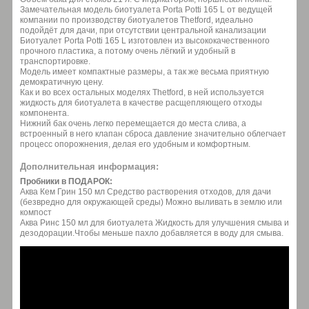
Замечательная модель биотуалета Porta Potti 165 L от ведущей
компании по производству биотуалетов Thetford, идеально
подойдёт для дачи, при отсутствии центральной канализации
Биотуалет Porta Potti 165 L изготовлен из высококачественного
прочного пластика, а потому очень лёгкий и удобный в
транспортировке.
Модель имеет компактные размеры, а так же весьма приятную
демократичную цену.
Как и во всех остальных моделях Thetford, в ней используется
жидкость для биотуалета в качестве расщепляющего отходы
компонента.
Нижний бак очень легко перемещается до места слива, а
встроенный в него клапан сброса давление значительно облегчает
процесс опорожнения, делая его удобным и комфортным.
Дополнительная информация:
Пробники в ПОДАРОК:
Аква Кем Грин 150 мл Средство растворения отходов, для дачи
(безвредно для окружающей среды) Можно выливать в землю или
компост
Аква Ринс 150 мл для биотуалета Жидкость для улучшения смыва и
дезодорации.Чтобы меньше пахло добавляется в воду для смыва.