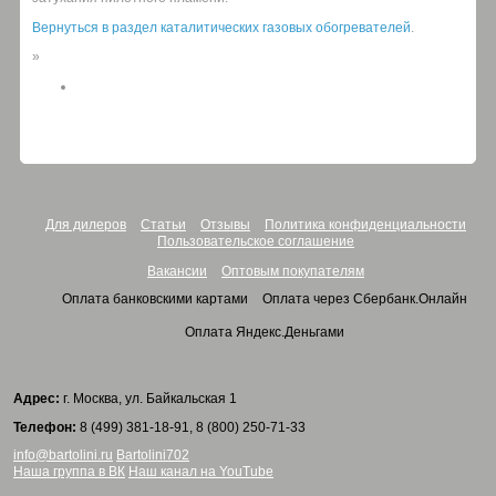
Вернуться в раздел каталитических газовых обогревателей
.
»
Для дилеров
Статьи
Отзывы
Политика конфиденциальности
Пользовательское соглашение
Вакансии
Оптовым покупателям
Оплата банковскими картами
Оплата через Сбербанк.Онлайн
Оплата Яндекс.Деньгами
Адрес:
г. Москва, ул. Байкальская 1
Телефон:
8 (499) 381-18-91, 8 (800) 250-71-33
info@bartolini.ru
Bartolini702
Наша группа в ВК
Наш канал на YouTube