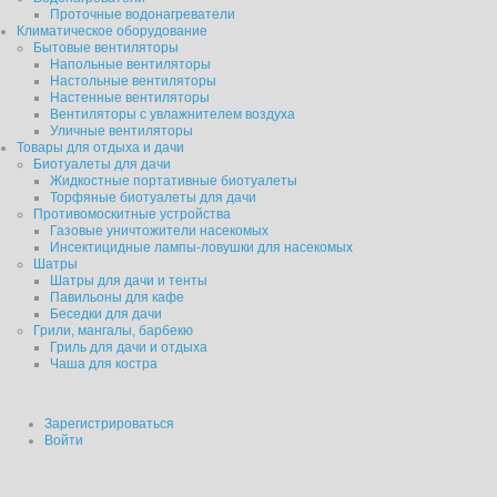
Проточные водонагреватели
Климатическое оборудование
Бытовые вентиляторы
Напольные вентиляторы
Настольные вентиляторы
Настенные вентиляторы
Вентиляторы с увлажнителем воздуха
Уличные вентиляторы
Товары для отдыха и дачи
Биотуалеты для дачи
Жидкостные портативные биотуалеты
Торфяные биотуалеты для дачи
Противомоскитные устройства
Газовые уничтожители насекомых
Инсектицидные лампы-ловушки для насекомых
Шатры
Шатры для дачи и тенты
Павильоны для кафе
Беседки для дачи
Грили, мангалы, барбекю
Гриль для дачи и отдыха
Чаша для костра
Зарегистрироваться
Войти