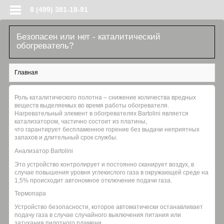
Перейти к основному содержанию
8 (499) 381-18-91
Безопасен или нет - каталитический
обогреватель?
Вы здесь
Главная
Роль каталитического полотна – снижение количества вредных
веществ выделяемых во время работы обогревателя.
Нагревательный элемент в обогревателях Bartolini является
катализатором, частично состоит из платины,
что гарантирует беспламенное горение без выдачи неприятных
запахов и длительный срок службы.
Анализатор Bartolini
Это устройство контролирует и постоянно сканирует воздух, в
случае повышения уровня углекислого газа в окружающей среде на
1,5% происходит автономное отключение подачи газа.
Термопара
Устройство безопасности, которое автоматически останавливает
подачу газа в случае случайного выключения питания или
затухания пилотного пламени.