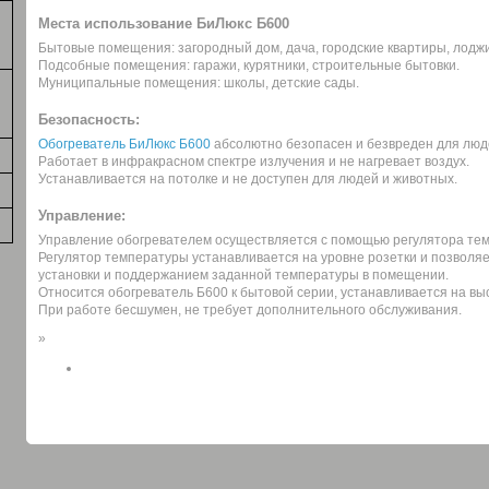
Места использование БиЛюкс Б600
Бытовые помещения: загородный дом, дача, городские квартиры, лоджи
Подсобные помещения: гаражи, курятники, строительные бытовки.
Муниципальные помещения: школы, детские сады.
Безопасность:
Обогреватель БиЛюкс Б600
абсолютно безопасен и безвреден для люд
Работает в инфракрасном спектре излучения и не нагревает воздух.
Устанавливается на потолке и не доступен для людей и животных.
Управление:
Управление обогревателем осуществляется с помощью регулятора те
Регулятор температуры устанавливается на уровне розетки и позволя
установки и поддержанием заданной температуры в помещении.
Относится обогреватель Б600 к бытовой серии, устанавливается на высо
При работе бесшумен, не требует дополнительного обслуживания.
»