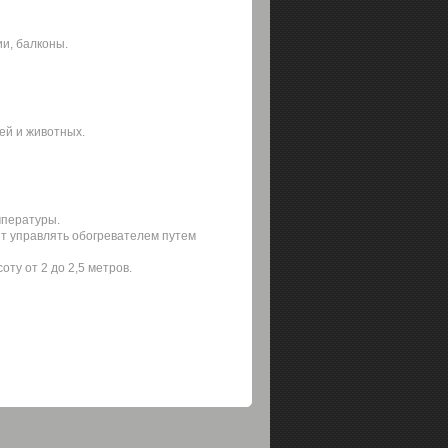
и, балконы.
ей и животных.
мпературы.
ет управлять обогревателем путем
ту от 2 до 2,5 метров.