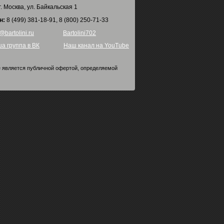
г. Москва, ул. Байкальская 1
н:
8 (499) 381-18-91, 8 (800) 250-71-33
@bartolini.ru
Bartolini702
а группа в ВК
Наш канал на YouTube
е является публичной офертой, определяемой