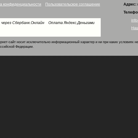
а конфиденциальности
Пользовательское соглашение
Адрес:
Телефо
info
 через Сбербанк.Онлайн
Оплата Яндекс.Деньгами
Наш
рнет-сайт носит исключительно информационный характер и ни при каких условиях н
оссийской Федерации.