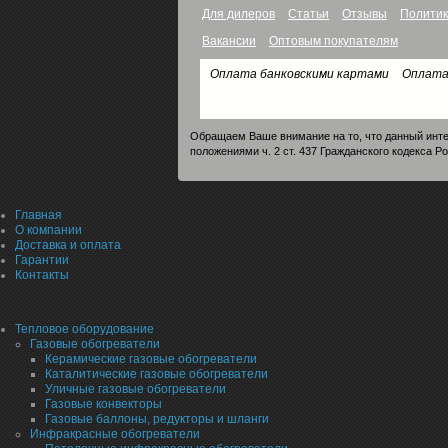
Для дилеров
Статьи
Отзывы
Политик
Вакансии
Оптовым покупателям
Оплата банковскими картами
Оплата
Обращаем Ваше внимание на то, что данный инте
положениями ч. 2 ст. 437 Гражданского кодекса Р
Главная
О компании
Доставка и оплата
Гарантии
Контакты
Тепловое оборудование
Газовые обогреватели
Керамические газовые обогреватели
Каталитические газовые обогреватели
Уличные газовые обогреватели
Газовые конвекторы
Газовые баллоны, редукторы и шланги
Инфракрасные обогреватели