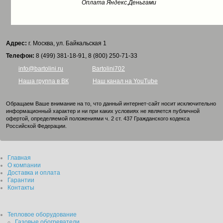
Оплата Яндекс.Деньгами
Адрес:
г. Москва, ул. Байкальская 1
Телефон:
8 (499) 381-18-91, 8 (800) 250-71-33
info@bartolini.ru
Bartolini702
Наша группа в ВК
Наш канал на YouTube
Обращаем Ваше внимание на то, что данный интернет-сайт носит исключительно
информационный характер и ни при каких условиях не является публичной
офертой, определяемой положениями ч. 2 ст. 437 Гражданского кодекса
Российской Федерации.
Главная
О компании
Доставка и оплата
Гарантии
Контакты
Тепловое оборудование
Газовые обогреватели