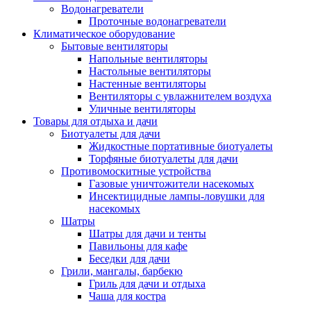
Водонагреватели
Проточные водонагреватели
Климатическое оборудование
Бытовые вентиляторы
Напольные вентиляторы
Настольные вентиляторы
Настенные вентиляторы
Вентиляторы с увлажнителем воздуха
Уличные вентиляторы
Товары для отдыха и дачи
Биотуалеты для дачи
Жидкостные портативные биотуалеты
Торфяные биотуалеты для дачи
Противомоскитные устройства
Газовые уничтожители насекомых
Инсектицидные лампы-ловушки для
насекомых
Шатры
Шатры для дачи и тенты
Павильоны для кафе
Беседки для дачи
Грили, мангалы, барбекю
Гриль для дачи и отдыха
Чаша для костра