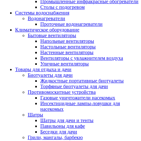
Промышленные инфракрасные обогреватели
Столы с подогревом
Системы водоснабжения
Водонагреватели
Проточные водонагреватели
Климатическое оборудование
Бытовые вентиляторы
Напольные вентиляторы
Настольные вентиляторы
Настенные вентиляторы
Вентиляторы с увлажнителем воздуха
Уличные вентиляторы
Товары для отдыха и дачи
Биотуалеты для дачи
Жидкостные портативные биотуалеты
Торфяные биотуалеты для дачи
Противомоскитные устройства
Газовые уничтожители насекомых
Инсектицидные лампы-ловушки для
насекомых
Шатры
Шатры для дачи и тенты
Павильоны для кафе
Беседки для дачи
Грили, мангалы, барбекю