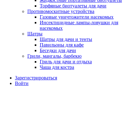
Жидкостные портативные биотуалеты
Торфяные биотуалеты для дачи
Противомоскитные устройства
Газовые уничтожители насекомых
Инсектицидные лампы-ловушки для
насекомых
Шатры
Шатры для дачи и тенты
Павильоны для кафе
Беседки для дачи
Грили, мангалы, барбекю
Гриль для дачи и отдыха
Чаша для костра
Зарегистрироваться
Войти