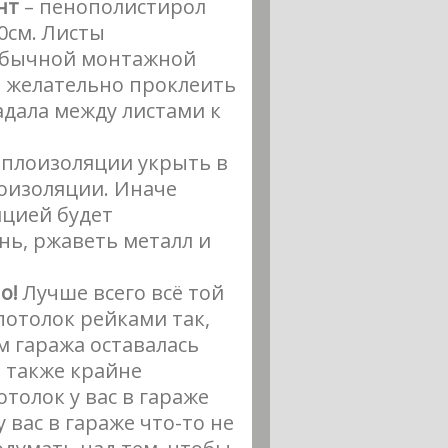
нт
– пенополистирол
0см. Листы
обычной монтажной
, желательно проклеить
адала между листами к
еплоизоляции укрыть в
роизоляции. Иначе
яцией будет
нь, ржаветь металл и
но!
Лучше всего всё той
отолок рейками так,
м гаража оставалась
 также крайне
отолок у вас в гараже
у вас в гараже что-то не