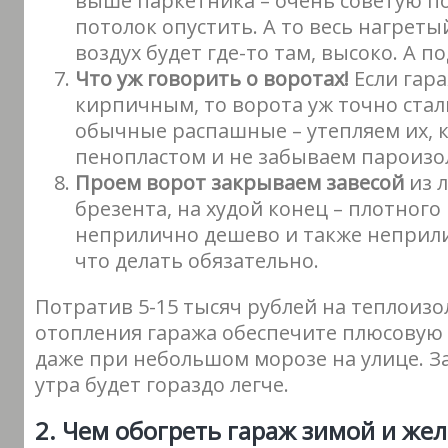
выше паркетника – очень советую п
потолок опустить. А то весь нагрет
воздух будет где-то там, высоко. А 
Что уж говорить о воротах!
Если гар
кирпичным, то ворота уж точно стал
обычные распашные – утепляем их, к
пенопластом и не забываем пароизо
Проем ворот закрываем завесой
из 
брезента, на худой конец – плотного
неприлично дешево и также неприли
что делать обязательно.
Потратив 5-15 тысяч рублей на теплоизо
отопления гаража обеспечите плюсовую 
даже при небольшом морозе на улице. За
утра будет гораздо легче.
2. Чем обогреть гараж зимой и же