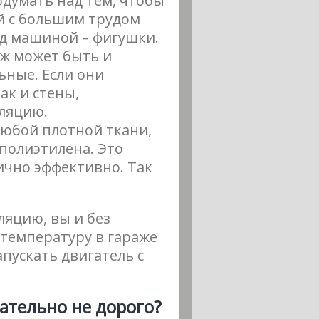
одумать над тем, чтобы
ый с большим трудом
под машиной – фигушки.
аж может быть и
ьные. Если они
ак и стены,
ляцию.
любой плотной ткани,
 полиэтилена. Это
чно эффективно. Так
ляцию, вы и без
температуру в гараже
пускать двигатель с
лательно не дорого?