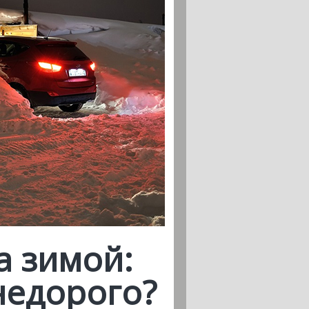
а зимой:
недорого?