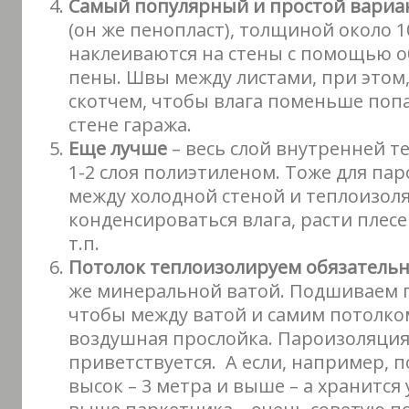
Самый популярный и простой вариа
(он же пенопласт), толщиной около 1
наклеиваются на стены с помощью 
пены. Швы между листами, при этом
скотчем, чтобы влага поменьше поп
стене гаража.
Еще лучше
– весь слой внутренней т
1-2 слоя полиэтиленом. Тоже для па
между холодной стеной и теплоизол
конденсироваться влага, расти плесе
т.п.
Потолок теплоизолируем обязатель
же минеральной ватой. Подшиваем п
чтобы между ватой и самим потолко
воздушная прослойка. Пароизоляция
приветствуется. А если, например, п
высок – 3 метра и выше – а хранится 