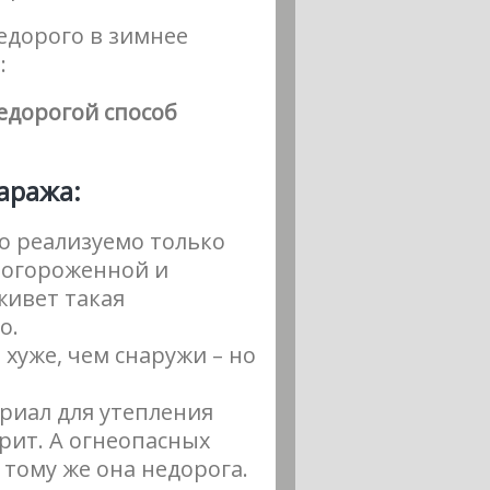
едорого в зимнее
:
едорогой способ
аража:
то реализуемо только
а огороженной и
живет такая
о.
 хуже, чем снаружи – но
риал для утепления
орит. А огнеопасных
 тому же она недорога.