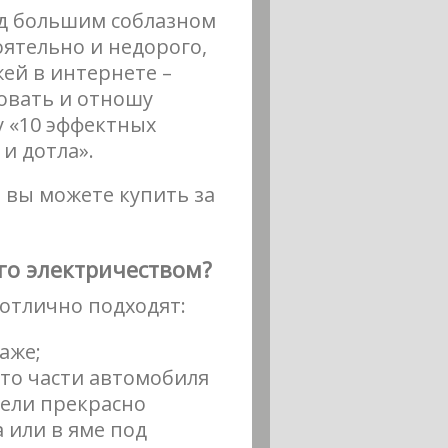
ед большим соблазном
оятельно и недорого,
жей в интернете –
ровать и отношу
у «10 эффектных
 и дотла».
 вы можете купить за
го электричеством?
 отлично подходят:
аже;
-то части автомобиля
тели прекрасно
а или в яме под