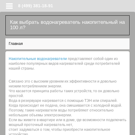
Перейти к основному содержанию
8 (499) 381-18-91
Как выбрать водонагреватель накопительный на
100 л?
Вы здесь
Главная
Накопительные водонагреватели
представляют собой один из
наиболее популярных видов нагревателей среди потребителей
нашей страны.
Связано это с высоким уровнем их эффективности и довольно
низким потреблением энергии.
Что касается принципа работы таких устройств, то он довольно
простой.
Вода в резервуаре нагревается с помощью ТЭН или спиралей.
Когда происходит ее подача, она смешивается с холодной водой.
Поэтому, такие нагреватели воды потребляют относительно
небольшие объемы электроэнергии.
Если вы живете в квартире или в доме, где возможности подключить
мощный проточный нагреватель нет,
стоит задуматься о том, чтобы приобрести накопительное
устройство.