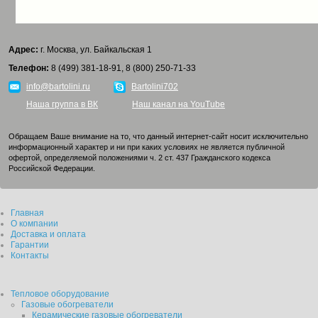
Адрес:
г. Москва, ул. Байкальская 1
Телефон:
8 (499) 381-18-91, 8 (800) 250-71-33
info@bartolini.ru
Bartolini702
Наша группа в ВК
Наш канал на YouTube
Обращаем Ваше внимание на то, что данный интернет-сайт носит исключительно
информационный характер и ни при каких условиях не является публичной
офертой, определяемой положениями ч. 2 ст. 437 Гражданского кодекса
Российской Федерации.
Главная
О компании
Доставка и оплата
Гарантии
Контакты
Тепловое оборудование
Газовые обогреватели
Керамические газовые обогреватели