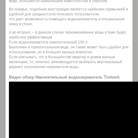
виде, пользуются наибольшей известностью и спросом.
Во-первых, подобная конструкция является наиболее привычной и
удобной для среднестатистического пользователя,
что дает возможность помещать водонагреватель в специальную
нишу в стене.
А во-вторых, – в данном случае перемешивание воды в баке будет
наиболее эффективным.
Если водонагреватель накопительный 100 л.
Выполнен в горизонтальном виде, он также может быть удобен для
использования, но в больших ванных комнатах.
Если учитывать, что в большинстве квартир и домов ванные
маленькие, то, конечно, рекомендуется выбирать вертикальный
вариант исполнения нагревателя воды.
Видео обзор Накопительный водонагреватель Timberk