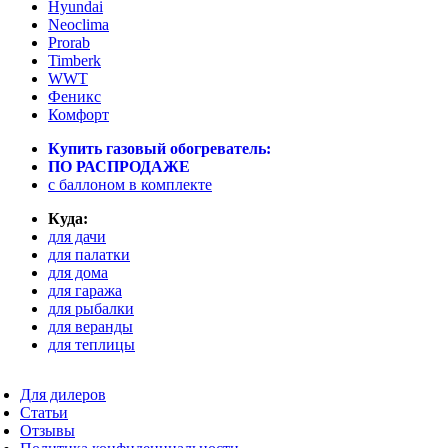
Hyundai
Neoclima
Prorab
Timberk
WWT
Феникс
Комфорт
Купить газовый обогреватель:
ПО РАСПРОДАЖЕ
c баллоном в комплекте
Куда:
для дачи
для палатки
для дома
для гаража
для рыбалки
для веранды
для теплицы
Для дилеров
Статьи
Отзывы