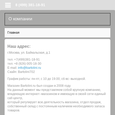
Перейти к основному содержанию
8 (499) 381-18-91
О компании
Вы здесь
Главная
Наш адрес:
г.Москва, ул. Байкальская, д.1
тел. +7(499)381-18-91
тел. +8 (926) 005-18-30
E-mail:
info@bartolini.ru
Скайп: Bartolini702
График работы: пн-пт, с 10 до 19.00, сб-вс- выходной.
Магазин Bartolini.ru был создан в 2008 году.
На данный момент мы представляем собой крупную компанию,
владеющую интернет–магазином и имеющую в своей сети единый
call-центр,
который регулирует всю деятельность магазина, отдел продаж,
собственный склад c постоянным наличием необходимого запаса
товаров.