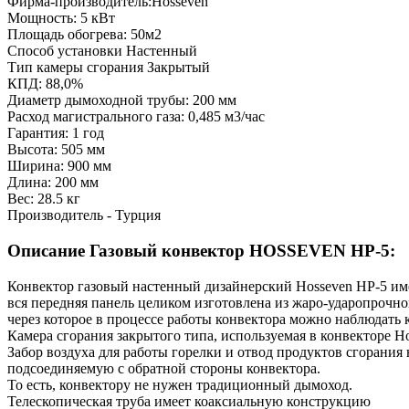
Фирма-производитель:Hosseven
Мощность: 5 кВт
Площадь обогрева: 50м2
Способ установки Настенный
Тип камеры сгорания Закрытый
КПД: 88,0%
Диаметр дымоходной трубы: 200 мм
Расход магистрального газа: 0,485 м3/час
Гарантия: 1 год
Высота: 505 мм
Ширина: 900 мм
Длина: 200 мм
Вес: 28.5 кг
Производитель - Турция
Описание Газовый конвектор HOSSEVEN HP-5:
Конвектор газовый настенный дизайнерский Hosseven HP-5 име
вся передняя панель целиком изготовлена из жаро-ударопрочног
через которое в процессе работы конвектора можно наблюдать 
Камера сгорания закрытого типа, используемая в конвекторе H
Забор воздуха для работы горелки и отвод продуктов сгорания
подсоединяемую с обратной стороны конвектора.
То есть, конвектору не нужен традиционный дымоход.
Телескопическая труба имеет коаксиальную конструкцию