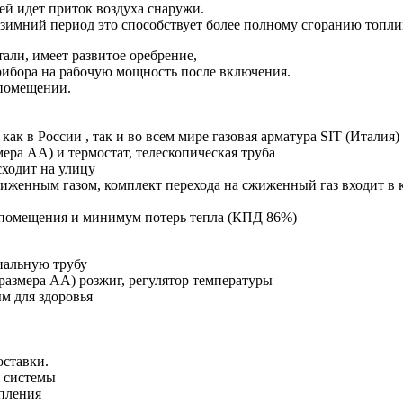
ей идет приток воздуха снаружи.
зимний период это способствует более полному сгоранию топли
али, имеет развитое оребрение,
рибора на рабочую мощность после включения.
 помещении.
ак в России , так и во всем мире газовая арматура SIT (Италия)
ера АА) и термостат, телескопическая труба
сходит на улицу
жиженным газом, комплект перехода на сжиженный газ входит в 
ев помещения и минимум потерь тепла (КПД 86%)
сиальную трубу
размера АА) розжиг, регулятор температуры
м для здоровья
оставки.
я системы
опления