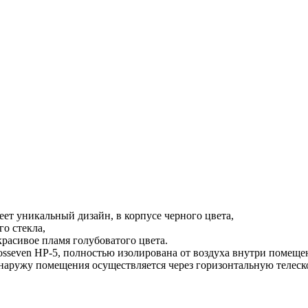
ет уникальный дизайн, в корпусе черного цвета,
о стекла,
красивое пламя голубоватого цвета.
osseven HP-5, полностью изолирована от воздуха внутри помеще
 наружу помещения осуществляется через горизонтальную телеск