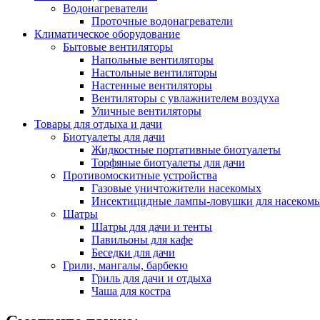
Водонагреватели
Проточные водонагреватели
Климатическое оборудование
Бытовые вентиляторы
Напольные вентиляторы
Настольные вентиляторы
Настенные вентиляторы
Вентиляторы с увлажнителем воздуха
Уличные вентиляторы
Товары для отдыха и дачи
Биотуалеты для дачи
Жидкостные портативные биотуалеты
Торфяные биотуалеты для дачи
Противомоскитные устройства
Газовые уничтожители насекомых
Инсектицидные лампы-ловушки для насеком
Шатры
Шатры для дачи и тенты
Павильоны для кафе
Беседки для дачи
Грили, мангалы, барбекю
Гриль для дачи и отдыха
Чаша для костра