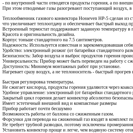
- по внутренней части отводятся продукты горения, а по внешн
При этом отводимые газы разогревают поступающий воздух, в 
Теплообменник газового конвектора Hosseven HP-5 сделан из ст
что увеличивает теплоотдачу и обеспечивает быстрый выход п
Встроенный термостат поддерживает заданную температуру в
Красота и оригинальность дизайна.
Корпус тоньше стандартного на 7.5 сантиметров.
Надежность: Используется известная и зарекомендовавшая себя к
Удобство: электронный розжиг (от батарейки стандартного разм
Безопасность: Забор воздуха и выброс продуктов горения прои
Универсальность: Прибор может быть переведен на работу с с
Доступность: Минимум монтажных работ при установке.
Нагревает сразу воздух, а не теплоноситель - быстрый прогр
Быстрая регулировка температуры.
Не сжигает кислород, продукты горения удаляются через коак
Удобное управление: электронный (от батарейки стандартного 
Закрытый цикл горения делает конвектор абсолютно безопасны
Имеет эстетичный внешний вид и компактные размеры
Прибор работает почти бесшумно
Возможность работы от баллона со сжиженным газом.
Форсунки для перевода на сжиженный газ входят в комплект п
Не требует трубной разводки, поэтому исключены промерзани
Установить конвектор проще и легче, чем водяную систему от