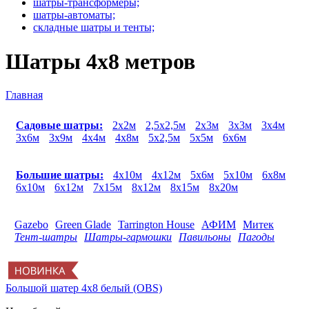
шатры-трансформеры;
шатры-автоматы;
складные шатры и тенты;
Шатры 4х8 метров
Главная
Вы здесь
Садовые шатры:
2х2м
2,5х2,5м
2х3м
3х3м
3х4м
3х6м
3х9м
4х4м
4х8м
5х2,5м
5х5м
6х6м
Большие шатры:
4x10м
4x12м
5x6м
5x10м
6x8м
6x10м
6x12м
7x15м
8x12м
8x15м
8x20м
Gazebo
Green Glade
Tarrington House
АФИМ
Митек
Тент-шатры
Шатры-гармошки
Павильоны
Пагоды
Большой шатер 4х8 белый (OBS)