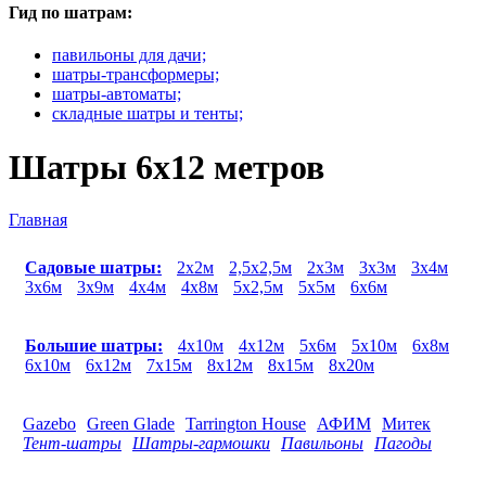
Гид по шатрам:
павильоны для дачи;
шатры-трансформеры;
шатры-автоматы;
складные шатры и тенты;
Шатры 6x12 метров
Главная
Вы здесь
Садовые шатры:
2х2м
2,5х2,5м
2х3м
3х3м
3х4м
3х6м
3х9м
4х4м
4х8м
5х2,5м
5х5м
6х6м
Большие шатры:
4x10м
4x12м
5x6м
5x10м
6x8м
6x10м
6x12м
7x15м
8x12м
8x15м
8x20м
Gazebo
Green Glade
Tarrington House
АФИМ
Митек
Тент-шатры
Шатры-гармошки
Павильоны
Пагоды