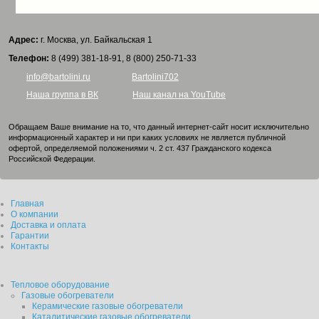
Адрес:
г. Москва, ул. Байкальская 1
Телефон:
8 (499) 381-18-91, 8 (800) 250-71-33
info@bartolini.ru
Bartolini702
Наша группа в ВК
Наш канал на YouTube
Обращаем Ваше внимание на то, что данный интернет-сайт носит исключительно
информационный характер и ни при каких условиях не является публичной
офертой, определяемой положениями ч. 2 ст. 437 Гражданского кодекса
Российской Федерации.
Главная
О компании
Доставка и оплата
Гарантии
Контакты
Тепловое оборудование
Газовые обогреватели
Керамические газовые обогреватели
Каталитические газовые обогреватели