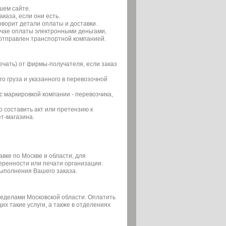
шем сайте.
каза, если они есть.
ворит детали оплаты и доставки.
учае оплаты электронными деньгами,
 отправлен транспортной компанией.
ечать) от фирмы-получателя, если заказ
о груза и указанного в перевозочной
с маркировкой компании - перевозчика,
составить акт или претензию к
т-магазина.
вке по Москве и области, для
еренности или печати организации.
выполнения Вашего заказа.
ределами Московской области. Оплатить
х такие услуги, а также в отделениях