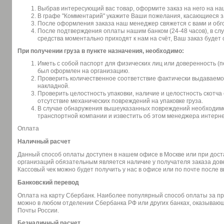
Выбрав интересующий вас товар, оформите заказ на него на на
В графе "Комментарий" укажите Ваши пожелания, касающиеся за
После оформления заказа наш менеджер свяжется с вами и обго
После подтверждения оплаты нашим банком (24-48 часов), в сл
средства моментально приходят к нам на счёт, Ваш заказ будет
При получении груза в пункте назначения, необходимо:
Иметь с собой паспорт для физических лиц или доверенность (п
был оформлен на организацию.
Проверить количественное соответствие фактически выдаваемог
накладной.
Проверить целостность упаковки, наличие и целостность скотча 
отсутствие механических повреждений на упаковке груза.
В случае обнаружения вышеуказанных повреждений необходимо 
транспортной компании и известить об этом менеджера интерне
Оплата
Наличный расчет
Данный способ оплаты доступен в нашем офисе в Москве или при доста
организаций обязательным является наличие у получателя заказа дов
Кассовый чек можно будет получить у нас в офисе или по почте после 
Банковский перевод
Оплата на карту Сбербанк. Наиболее популярный способ оплаты за п
можно в любом отделении Сбербанка РФ или других банках, оказывающи
Почты России.
Безналичный расчет