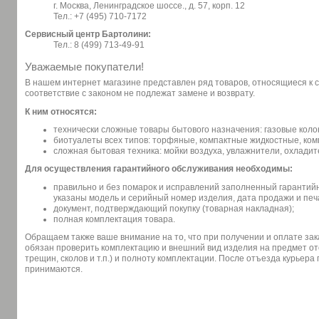
г. Москва, Ленинградское шоссе., д. 57, корп. 12
Тел.: +7 (495) 710-7172
Сервисный центр Бартолини:
Тел.: 8 (499) 713-49-91
Уважаемые покупатели!
В нашем интернет магазине представлен ряд товаров, относящиеся к 
соответствие с законом не подлежат замене и возврату.
К ним относятся:
технически сложные товары бытового назначения: газовые коло
биотуалеты всех типов: торфяные, компактные жидкостные, ко
сложная бытовая техника: мойки воздуха, увлажнители, охладит
Для осуществления гарантийного обслуживания необходимы:
правильно и без помарок и исправлений заполненный гарантий
указаны модель и серийный номер изделия, дата продажи и печ
документ, подтверждающий покупку (товарная накладная);
полная комплектация товара.
Обращаем также ваше внимание на то, что при получении и оплате зак
обязан проверить комплектацию и внешний вид изделия на предмет от
трещин, сколов и т.п.) и полноту комплектации. После отъезда курьера
принимаются.