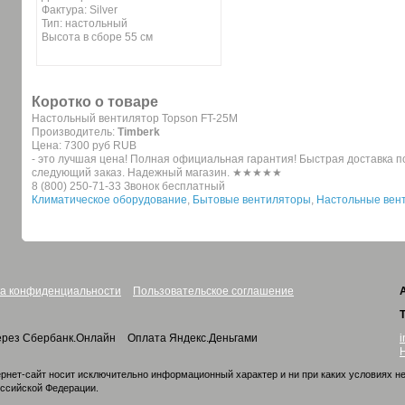
Фактура: Silver
Тип: настольный
Высота в сборе 55 см
Коротко о товаре
Настольный вентилятор Topson FT-25M
Производитель:
Timberk
Цена:
7300 руб
RUB
- это лучшая цена! Полная официальная гарантия! Быстрая доставка по
следующий заказ. Надежный магазин. ★★★★★
8 (800) 250-71-33 Звонок бесплатный
Климатическое оборудование
,
Бытовые вентиляторы
,
Настольные вен
а конфиденциальности
Пользовательское соглашение
i
ерез Сбербанк.Онлайн
Оплата Яндекс.Деньгами
рнет-сайт носит исключительно информационный характер и ни при каких условиях н
оссийской Федерации.