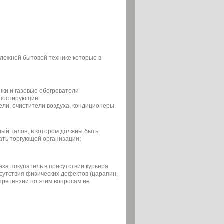
сложной бытовой технике которые в
нки и газовые обогреватели
мпостирующие
ели, очистители воздуха, кондиционеры.
ный талон, в котором должны быть
ать торгующей организации;
аза покупатель в присутствии курьера
сутствия физических дефектов (царапин,
 претензии по этим вопросам не