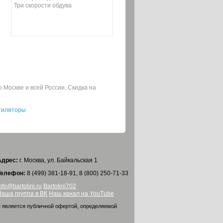
Три скорости обдува
 Москве и всей России. Скидка на
тиляторы
Адрес:
г. Москва, ул. Байкальская 1
Телефон:
8 (499) 381-18-91, 8 (800) 250-71-33
nfo@bartolini.ru
Bartolini702
Наша группа в ВК
Наш канал на YouTube
е является публичной офертой, определяемой