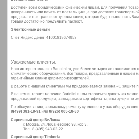
Доступен всем юридическим и физическим лицам. Для получения товар
доверенность или печать от плательщика, а при доставке транспортн
предоставить в транспортную компанию, которая будет выполнять Вам
товара достаточно предъявить паспорт.
Электронные деньги
Счёт Яндекс Денег: 41001819674953
Уважаемые клиенты.
Наш интернет магазин Bartolini.ru, уже более четырех лет занимается
климатического оборудования. Все товары, представленные в нашем 
гарантийные бланки фирм-производителей.
В работе с нашими клиентами мы придерживаемся закона «О защите 
В нашем интернет магазине Bartolini.ru мы стараемся давать как можн
предлагаемой продукции, выкладываем сертификаты, инструкции по эк
По обслуживанию, сервисному ремонту купленного у нас оборудования
8(499) 381-18-91
или
8(926) 005-18-30
Сервисный центр БиЛюкс:
г. Москва, ул. Лобачевского 98, кор 3.
Тел.: 8 (495) 943-02-22
Сервисный центр Timberk: