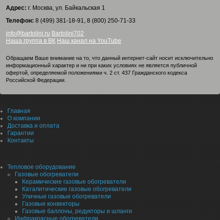
Адрес:
г. Москва, ул. Байкальская 1
Телефон:
8 (499) 381-18-91, 8 (800) 250-71-33
info@bartolini.ru
Bartolini702
Наша группа в ВК
Наш канал на YouTube
Обращаем Ваше внимание на то, что данный интернет-сайт носит исключительно
информационный характер и ни при каких условиях не является публичной
офертой, определяемой положениями ч. 2 ст. 437 Гражданского кодекса
Российской Федерации.
Главная
О компании
Доставка и оплата
Гарантии
Контакты
Тепловое оборудование
Газовые обогреватели
Керамические газовые обогреватели
Каталитические газовые обогреватели
Уличные газовые обогреватели
Газовые конвекторы
Газовые баллоны, редукторы и шланги
Инфракрасные обогреватели