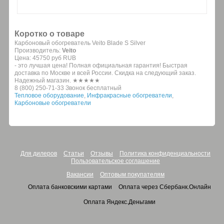
Коротко о товаре
Карбоновый обогреватель Veito Blade S Silver
Производитель:
Veito
Цена:
45750 руб
RUB
- это лучшая цена! Полная официальная гарантия! Быстрая
доставка по Москве и всей России. Скидка на следующий заказ.
Надежный магазин. ★★★★★
8 (800) 250-71-33 Звонок бесплатный
Тепловое оборудование
,
Инфракрасные обогреватели
,
Карбоновые обогреватели
Для дилеров
Статьи
Отзывы
Политика конфиденциальности
Пользовательское соглашение
Вакансии
Оптовым покупателям
Оплата банковскими картами
Оплата через Сбербанк.Онлайн
Оплата Яндекс.Деньгами