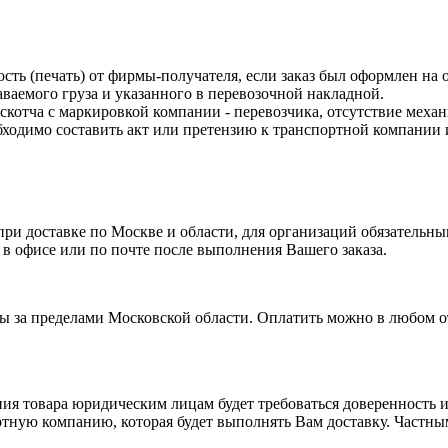
ость (печать) от фирмы-получателя, если заказ был оформлен на
ваемого груза и указанного в перевозочной накладной.
 скотча с маркировкой компании - перевозчика, отсутствие меха
одимо составить акт или претензию к транспортной компании и
и доставке по Москве и области, для организаций обязательным
 в офисе или по почте после выполнения Вашего заказа.
ты за пределами Московской области. Оплатить можно в любом 
я товара юридическим лицам будет требоваться доверенность ил
тную компанию, которая будет выполнять Вам доставку. Частным