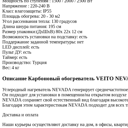
Мощность по ступеням : 1500 / 2000 / 2500 Вт
Напряжение : 220-240 В
Класс влагозащиты: IP55
Площадь обогрева: 20 - 30 м2
Угол рассеивания тепла: 130 градусов
Длина шнура питания: 195 cм
Размер упаковки:(ДхШхВ) 80х 22х 12 см
Возможность установки на подставку: есть
Поддержание заданной температуры: нет
LED дисплей: есть
Пульт ДУ: есть
Таймер: есть
Производство: Турция
Вес: 4 кг
Описание Карбоновый обогреватель VEITO NEV
Углеродный нагреватель NEVADA генерирует среднечастотное 
Он подходит для установки в помещении/на открытом воздухе 
NEVADA сохраняет свой естественный вид благодаря высокот
Благодаря этим характеристикам NEVADA подходит для всех т
Доставка и оплата
Наши курьеры осуществляют доставку на дом, в офисы, кварт