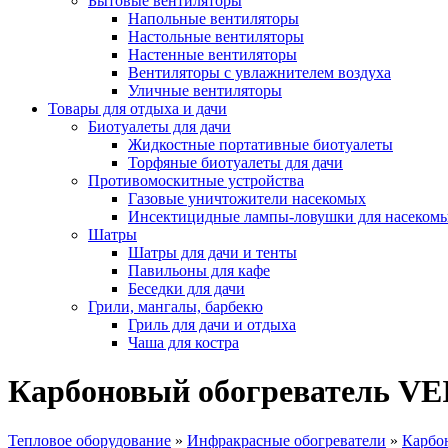
Бытовые вентиляторы
Напольные вентиляторы
Настольные вентиляторы
Настенные вентиляторы
Вентиляторы с увлажнителем воздуха
Уличные вентиляторы
Товары для отдыха и дачи
Биотуалеты для дачи
Жидкостные портативные биотуалеты
Торфяные биотуалеты для дачи
Противомоскитные устройства
Газовые уничтожители насекомых
Инсектицидные лампы-ловушки для насеком
Шатры
Шатры для дачи и тенты
Павильоны для кафе
Беседки для дачи
Грили, мангалы, барбекю
Гриль для дачи и отдыха
Чаша для костра
Карбоновый обогреватель V
Тепловое оборудование
»
Инфракрасные обогреватели
»
Карбо