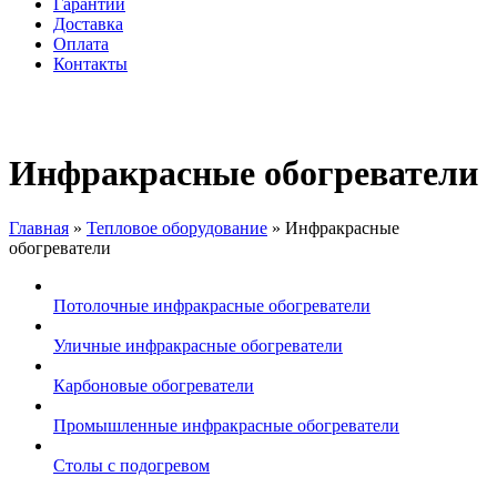
Гарантии
Доставка
Оплата
Контакты
Инфракрасные обогреватели
Главная
»
Тепловое оборудование
»
Инфракрасные
обогреватели
Вы здесь
Потолочные инфракрасные обогреватели
Уличные инфракрасные обогреватели
Карбоновые обогреватели
Промышленные инфракрасные обогреватели
Столы с подогревом