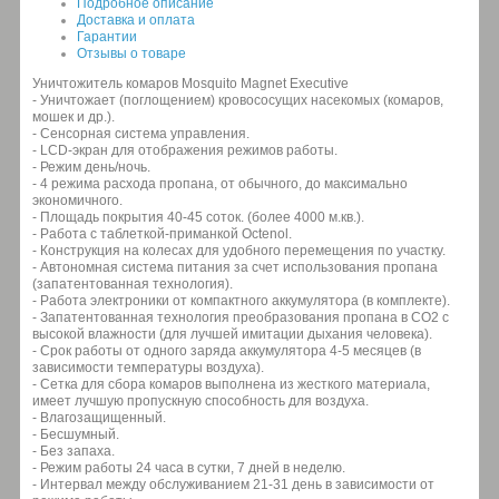
Подробное описание
Доставка и оплата
Гарантии
Отзывы о товаре
Уничтожитель комаров Mosquito Magnet Executive
- Уничтожает (поглощением) кровососущих насекомых (комаров,
мошек и др.).
- Сенсорная система управления.
- LCD-экран для отображения режимов работы.
- Режим день/ночь.
- 4 режима расхода пропана, от обычного, до максимально
экономичного.
- Площадь покрытия 40-45 соток. (более 4000 м.кв.).
- Работа с таблеткой-приманкой Octenol.
- Конструкция на колесах для удобного перемещения по участку.
- Автономная система питания за счет использования пропана
(запатентованная технология).
- Работа электроники от компактного аккумулятора (в комплекте).
- Запатентованная технология преобразования пропана в CO2 с
высокой влажности (для лучшей имитации дыхания человека).
- Срок работы от одного заряда аккумулятора 4-5 месяцев (в
зависимости температуры воздуха).
- Сетка для сбора комаров выполнена из жесткого материала,
имеет лучшую пропускную способность для воздуха.
- Влагозащищенный.
- Бесшумный.
- Без запаха.
- Режим работы 24 часа в сутки, 7 дней в неделю.
- Интервал между обслуживанием 21-31 день в зависимости от