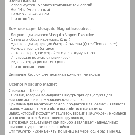
режима работы.
- Используется 15 запатентованных технологий.
- Вес 14 кг (уточненный).
- Размеры: 73х42х88см.
- Гарантия 1 год.
Комплектация Mosquito Magnet Executive:
- Ловушка для комаров Mosquito Magnet Executive
- Сетка для сбора насекомых (1 шт)
- Адаптер для картриджа быстрой очистки (QuickClear adapter)
- Аккумуляторная батарея
- Сетевое зарядное устройство для аккумулятора
- Инструкция по эксплуатации (рус)
- Видео инструкция на DVD (анг)
- Гарантийный талон
Внимание: баллон для пропана в комплект не входит.
Octenol Mosquito Magnet
Стоимость: 4500 руб.
Таблетки, которые помещаются внутрь прибора, служат для
комаров источителем человеческого запаха.
Приманка для насекомых octenol продается в таблетках и является
главным элементом в работе истребителя насекомых.
Запах, который исходит от таблеток, вводит в заблуждение комаров
и они слетаются ближе к эпицентру запаха,
в это время срабатывает сам прибор и втягивает надоедливых
комаров внутрь, там они и погибают.
Эти таблетки нужно менять, по меньшей мере, один раз в месяц,