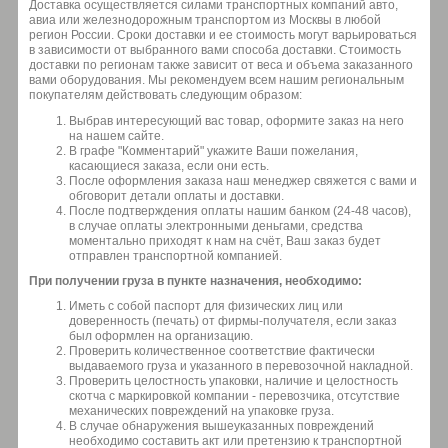
Доставка осуществляется силами транспортных компаний авто,
авиа или железнодорожным транспортом из Москвы в любой
регион России. Сроки доставки и ее стоимость могут варьироваться
в зависимости от выбранного вами способа доставки. Стоимость
доставки по регионам также зависит от веса и объема заказанного
вами оборудования. Мы рекомендуем всем нашим региональным
покупателям действовать следующим образом:
Выбрав интересующий вас товар, оформите заказ на него
на нашем сайте.
В графе "Комментарий" укажите Ваши пожелания,
касающиеся заказа, если они есть.
После оформления заказа наш менеджер свяжется с вами и
обговорит детали оплаты и доставки.
После подтверждения оплаты нашим банком (24-48 часов),
в случае оплаты электронными деньгами, средства
моментально приходят к нам на счёт, Ваш заказ будет
отправлен транспортной компанией.
При получении груза в пункте назначения, необходимо:
Иметь с собой паспорт для физических лиц или
доверенность (печать) от фирмы-получателя, если заказ
был оформлен на организацию.
Проверить количественное соответствие фактически
выдаваемого груза и указанного в перевозочной накладной.
Проверить целостность упаковки, наличие и целостность
скотча с маркировкой компании - перевозчика, отсутствие
механических повреждений на упаковке груза.
В случае обнаружения вышеуказанных повреждений
необходимо составить акт или претензию к транспортной