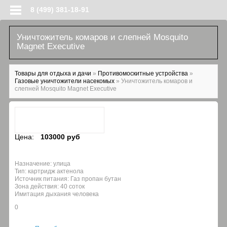
Перейти к основному содержанию
8 (499) 381-18-91
Уничтожитель комаров и слепней Mosquito
Magnet Executive
Вы здесь
Товары для отдыха и дачи
»
Противомоскитные устройства
»
Газовые уничтожители насекомых
»
Уничтожитель комаров и
слепней Mosquito Magnet Executive
Цена:
103000 руб
Назначение: улица
Тип: картридж актенола
Источник питания: Газ пропан бутан
Зона действия: 40 соток
Имитация дыхания человека
0