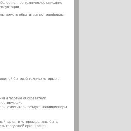
о более полное техническое описание
сплуатации.
 вы можете обратиться по телефонам:
сложной бытовой технике которые в
нки и газовые обогреватели
мпостирующие
ели, очистители воздуха, кондиционеры.
ный талон, в котором должны быть
ать торгующей организации;