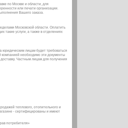
вке по Москве и области, для
еренности или печати организации.
выполнения Вашего заказа.
ределами Московской области. Оплатить
х такие услуги, а также в отделениях
а юридическим лицам будет требоваться
ой компанией необходимо эти документы
 доставку. Частным лицам для получения
 продажей теплового, отопительного и
магазине - сертифицированы и имеют
прав потребителя»