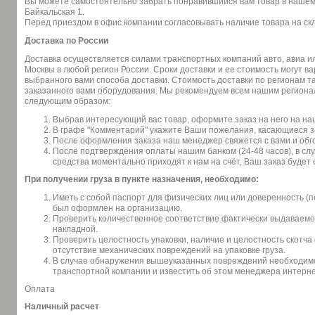
Вы можете самостоятельно забрать понравившийся вам товар в нашем о
Байкальская 1.
Перед приездом в офис компании согласовывать наличие товара на скл
Доставка по России
Доставка осуществляется силами транспортных компаний авто, авиа 
Москвы в любой регион России. Сроки доставки и ее стоимость могут в
выбранного вами способа доставки. Стоимость доставки по регионам та
заказанного вами оборудования. Мы рекомендуем всем нашим региона
следующим образом:
Выбрав интересующий вас товар, оформите заказ на него на на
В графе "Комментарий" укажите Ваши пожелания, касающиеся за
После оформления заказа наш менеджер свяжется с вами и обго
После подтверждения оплаты нашим банком (24-48 часов), в сл
средства моментально приходят к нам на счёт, Ваш заказ будет
При получении груза в пункте назначения, необходимо:
Иметь с собой паспорт для физических лиц или доверенность (п
был оформлен на организацию.
Проверить количественное соответствие фактически выдаваемог
накладной.
Проверить целостность упаковки, наличие и целостность скотча 
отсутствие механических повреждений на упаковке груза.
В случае обнаружения вышеуказанных повреждений необходимо 
транспортной компании и известить об этом менеджера интерне
Оплата
Наличный расчет