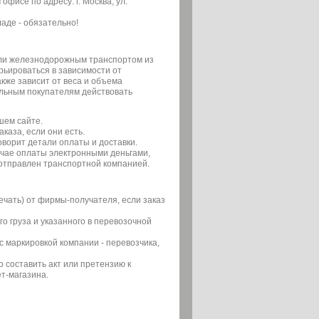
фисе по адресу: г. Москва, ул.
аде - обязательно!
или железнодорожным транспортом из
арьироваться в зависимости от
кже зависит от веса и объема
льным покупателям действовать
шем сайте.
каза, если они есть.
ворит детали оплаты и доставки.
учае оплаты электронными деньгами,
 отправлен транспортной компанией.
ечать) от фирмы-получателя, если заказ
о груза и указанного в перевозочной
с маркировкой компании - перевозчика,
составить акт или претензию к
т-магазина.