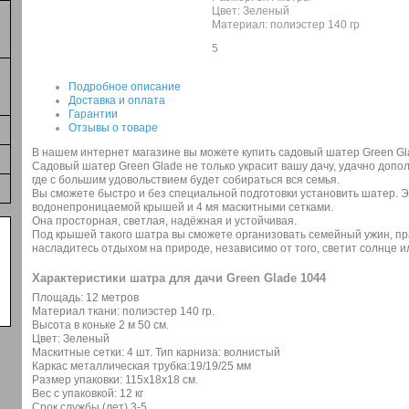
Цвет: Зеленый
Материал: полиэстер 140 гр
5
Подробное описание
Доставка и оплата
Гарантии
Отзывы о товаре
В нашем интернет магазине вы можете купить садовый шатер Green Gl
Садовый шатер Green Glade не только украсит вашу дачу, удачно допол
где с большим удовольствием будет собираться вся семья.
Вы сможете быстро и без специальной подготовки установить шатер. Э
водонепроницаемой крышей и 4 мя маскитными сетками.
Она просторная, светлая, надёжная и устойчивая.
Под крышей такого шатра вы сможете организовать семейный ужин, пра
насладитесь отдыхом на природе, независимо от того, светит солнце и
Характеристики шатра для дачи Green Glade 1044
Площадь: 12 метров
Материал ткани: полиэстер 140 гр.
Высота в коньке 2 м 50 см.
Цвет: Зеленый
Маскитные сетки: 4 шт. Тип карниза: волнистый
Каркас металлическая трубка:19/19/25 мм
Размер упаковки: 115х18х18 см.
Вес с упаковкой: 12 кг
Срок службы (лет) 3-5