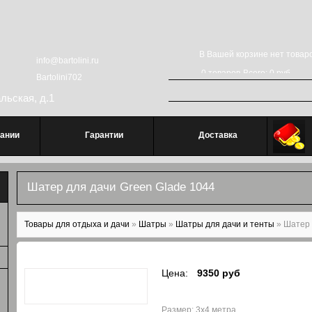
В Вашей корзине нет товаро
info@bartolini.ru
0
товаров
Всего:
0 руб
Bartolini702
Поиск
Форма поиска
альская, д.1
ании
Гарантии
Доставка
Шатер для дачи Green Glade 1044
Вы здесь
Товары для отдыха и дачи
»
Шатры
»
Шатры для дачи и тенты
»
Шатер 
Цена:
9350 руб
Размер: 3х4 метра