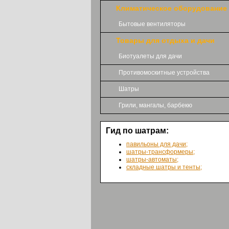
Климатическое оборудование
Бытовые вентиляторы
Товары для отдыха и дачи
Биотуалеты для дачи
Противомоскитные устройства
Шатры
Грили, мангалы, барбекю
Гид по шатрам:
павильоны для дачи;
шатры-трансформеры;
шатры-автоматы;
складные шатры и тенты;