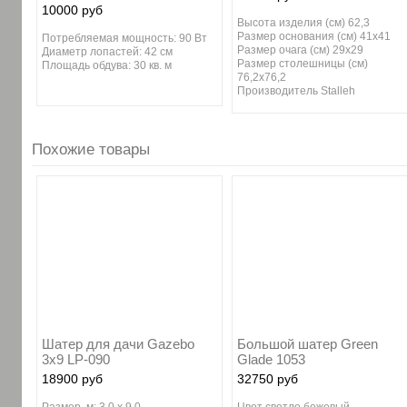
10000 руб
Высота изделия (см) 62,3
Размер основания (см) 41х41
Потребляемая мощность: 90 Вт
Размер очага (см) 29х29
Диаметр лопастей: 42 см
Размер столешницы (см)
Площадь обдува: 30 кв. м
76,2х76,2
Производитель Stalleh
Похожие товары
Шатер для дачи Gazebo
Большой шатер Green
3х9 LP-090
Glade 1053
18900 руб
32750 руб
Размер, м: 3,0 х 9,0
Цвет светло бежевый.