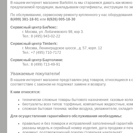
В нашем интернет магазине Bartolini.ru мы стараемся давать как можн
предлагаемой продукции, выкладываем сертификаты, инструкции по эк
По обслуживанию, сервисному ремонту купленного у нас оборудования
8(499) 381-18-91
или
8(926) 005-18-30
Сервисный центр БиЛюкс:
г. Москва, ул. Лобачевского 98, кор 3.
Тел.: 8 (495) 943-02-22
Сервисный центр Timberk:
г. Москва, Ленинградское шоссе., д. 57, корп. 12
Тел.: +7 (495) 710-7172
Сервисный центр Бартолини:
Тел.: 8 (499) 713-49-91
Уважаемые покупатели!
В нашем интернет магазине представлен ряд товаров, относящиеся к 
соответствие с законом не подлежат замене и возврату.
К ним относятся:
технически сложные товары бытового назначения: газовые коло
биотуалеты всех типов: торфяные, компактные жидкостные, ко
сложная бытовая техника: мойки воздуха, увлажнители, охладит
Для осуществления гарантийного обслуживания необходимы:
правильно и без помарок и исправлений заполненный гарантий
указаны модель и серийный номер изделия, дата продажи и печ
документ, подтверждающий покупку (товарная накладная);