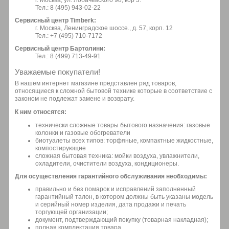
г. Москва, ул. Лобачевского 98, кор 3.
Тел.: 8 (495) 943-02-22
Сервисный центр Timberk:
г. Москва, Ленинградское шоссе., д. 57, корп. 12
Тел.: +7 (495) 710-7172
Сервисный центр Бартолини:
Тел.: 8 (499) 713-49-91
Уважаемые покупатели!
В нашем интернет магазине представлен ряд товаров,
относящиеся к сложной бытовой технике которые в соответствие с
законом не подлежат замене и возврату.
К ним относятся:
технически сложные товары бытового назначения: газовые
колонки и газовые обогреватели
биотуалеты всех типов: торфяные, компактные жидкостные,
компостирующие
сложная бытовая техника: мойки воздуха, увлажнители,
охладители, очистители воздуха, кондиционеры.
Для осуществления гарантийного обслуживания необходимы:
правильно и без помарок и исправлений заполненный
гарантийный талон, в котором должны быть указаны модель
и серийный номер изделия, дата продажи и печать
торгующей организации;
документ, подтверждающий покупку (товарная накладная);
полная комплектация товара.