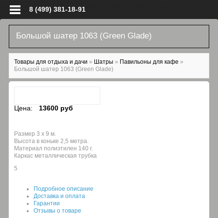
Перейти к основному содержанию
8 (499) 381-18-91
Большой шатер 1063 (Green Glade)
Вы здесь
Товары для отдыха и дачи
»
Шатры
»
Павильоны для кафе
»
Большой шатер 1063 (Green Glade)
Цена:
13600 руб
Размер 3 х 9 м.
Высота в коньке 2,5 метра.
Материал полиэтилен 140 г.
Каркас металлическая трубка
5
Подробное описание
Доставка и оплата
Гарантии
Отзывы о товаре