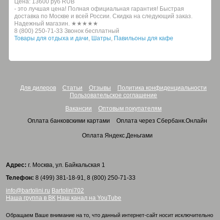
Цена:
13600 руб
RUB
- это лучшая цена! Полная официальная гарантия! Быстрая
доставка по Москве и всей России. Скидка на следующий заказ.
Надежный магазин. ★★★★★
8 (800) 250-71-33 Звонок бесплатный
Товары для отдыха и дачи
,
Шатры
,
Павильоны для кафе
Для дилеров
Статьи
Отзывы
Политика конфиденциальности
Пользовательское соглашение
Вакансии
Оптовым покупателям
Оплата банковскими картами
Оплата через Сбербанк.Онлайн
Оплата Яндекс.Деньгами
Адрес:
г. Москва, ул. Байкальская 1
Телефон:
8 (499) 381-18-91, 8 (800) 250-71-33
info@bartolini.ru
Bartolini702
Наша группа в ВК
Наш канал на YouTube
Обращаем Ваше внимание на то, что данный интернет-сайт носит исключительно