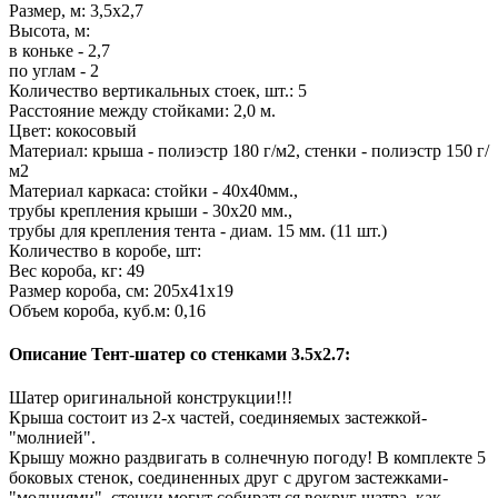
Размер, м: 3,5х2,7
Высота, м:
в коньке - 2,7
по углам - 2
Количество вертикальных стоек, шт.: 5
Расстояние между стойками: 2,0 м.
Цвет: кокосовый
Материал: крыша - полиэстр 180 г/м2, стенки - полиэстр 150 г/
м2
Материал каркаса: стойки - 40х40мм.,
трубы крепления крыши - 30х20 мм.,
трубы для крепления тента - диам. 15 мм. (11 шт.)
Количество в коробе, шт:
Вес короба, кг: 49
Размер короба, см: 205х41х19
Объем короба, куб.м: 0,16
Описание Тент-шатер со стенками 3.5х2.7:
Шатер оригинальной конструкции!!!
Крыша состоит из 2-х частей, соединяемых застежкой-
"молнией".
Крышу можно раздвигать в солнечную погоду! В комплекте 5
боковых стенок, соединенных друг с другом застежками-
"молниями", стенки могут собираться вокруг шатра, как