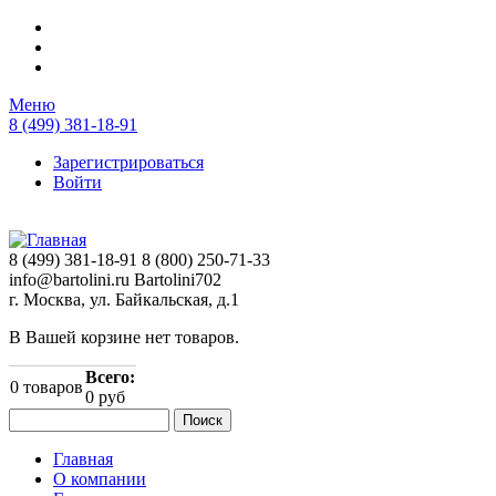
Перейти к основному содержанию
Меню
8 (499) 381-18-91
Зарегистрироваться
Войти
8 (499) 381-18-91
8 (800) 250-71-33
info@bartolini.ru
Bartolini702
г. Москва, ул. Байкальская, д.1
В Вашей корзине нет товаров.
Всего:
0
товаров
0 руб
Поиск
Форма поиска
Главная
О компании
Главное меню