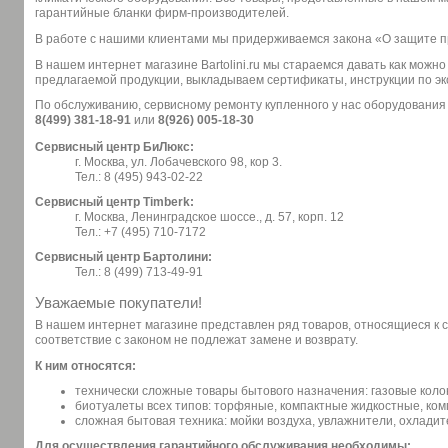
гарантийные бланки фирм-производителей.
В работе с нашими клиентами мы придерживаемся закона «О защите 
В нашем интернет магазине Bartolini.ru мы стараемся давать как можн
предлагаемой продукции, выкладываем сертификаты, инструкции по эк
По обслуживанию, сервисному ремонту купленного у нас оборудования
8(499) 381-18-91
или
8(926) 005-18-30
Сервисный центр БиЛюкс:
г. Москва, ул. Лобачевского 98, кор 3.
Тел.: 8 (495) 943-02-22
Сервисный центр Timberk:
г. Москва, Ленинградское шоссе., д. 57, корп. 12
Тел.: +7 (495) 710-7172
Сервисный центр Бартолини:
Тел.: 8 (499) 713-49-91
Уважаемые покупатели!
В нашем интернет магазине представлен ряд товаров, относящиеся к 
соответствие с законом не подлежат замене и возврату.
К ним относятся:
технически сложные товары бытового назначения: газовые коло
биотуалеты всех типов: торфяные, компактные жидкостные, ко
сложная бытовая техника: мойки воздуха, увлажнители, охладит
Для осуществления гарантийного обслуживания необходимы: