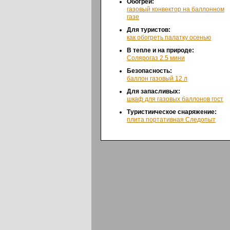
Обогрей:
газовый конвектор на баллонном
газе
Для туристов:
как обогреть палатку осенью
В тепле и на природе:
Солярогаз 2.5 мини
Безопасность:
баллон газовый 12 л
Для запасливых:
шкаф для газовых баллонов гост
Туристиическое снаряжение:
плита портативная Следопыт