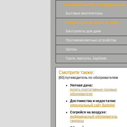
Климатическое оборудование
Бытовые вентиляторы
Товары для отдыха и дачи
Биотуалеты для дачи
Противомоскитные устройства
Шатры
Грили, мангалы, барбекю
Смотрите также:
[60] путеводитель по обогревателям
Уютная дача:
купить портативные газовые
обогреватели
Достоинства и недостатки:
официальный сайт Bartolini
Согрейся на воздухе:
инфракрасный обогреватель
террасы