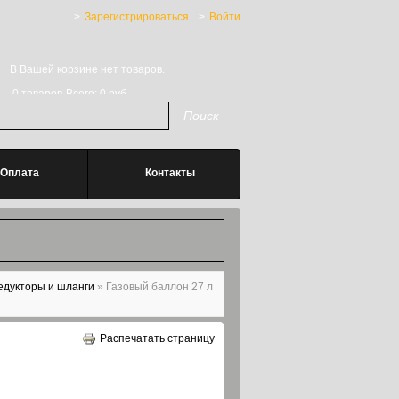
Зарегистрироваться
Войти
В Вашей корзине нет товаров.
0
товаров
Всего:
0 руб
к
иска
Оплата
Контакты
едукторы и шланги
»
Газовый баллон 27 л
Распечатать страницу