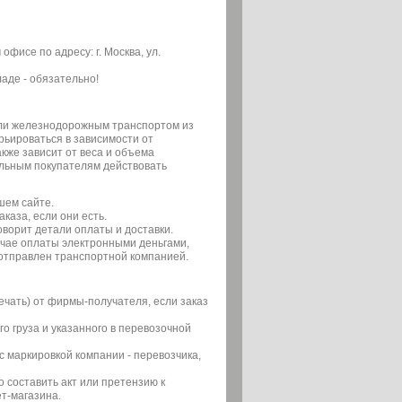
фисе по адресу: г. Москва, ул.
аде - обязательно!
или железнодорожным транспортом из
арьироваться в зависимости от
кже зависит от веса и объема
льным покупателям действовать
шем сайте.
каза, если они есть.
ворит детали оплаты и доставки.
учае оплаты электронными деньгами,
 отправлен транспортной компанией.
ечать) от фирмы-получателя, если заказ
о груза и указанного в перевозочной
с маркировкой компании - перевозчика,
составить акт или претензию к
т-магазина.