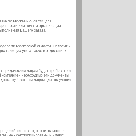
вке по Москве и области, для
еренности или печати организации.
выполнения Вашего заказа.
ределами Московской области. Оплатить
х такие услуги, а также в отделениях
а юридическим лицам будет требоваться
ой компанией необходимо эти документы
 доставку. Частным лицам для получения
 продажей теплового, отопительного и
магазине - сертифицированы и имеют