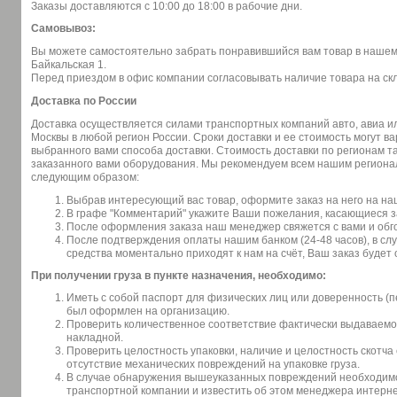
Заказы доставляются с 10:00 до 18:00 в рабочие дни.
Самовывоз:
Вы можете самостоятельно забрать понравившийся вам товар в нашем о
Байкальская 1.
Перед приездом в офис компании согласовывать наличие товара на скл
Доставка по России
Доставка осуществляется силами транспортных компаний авто, авиа 
Москвы в любой регион России. Сроки доставки и ее стоимость могут в
выбранного вами способа доставки. Стоимость доставки по регионам та
заказанного вами оборудования. Мы рекомендуем всем нашим региона
следующим образом:
Выбрав интересующий вас товар, оформите заказ на него на на
В графе "Комментарий" укажите Ваши пожелания, касающиеся за
После оформления заказа наш менеджер свяжется с вами и обго
После подтверждения оплаты нашим банком (24-48 часов), в сл
средства моментально приходят к нам на счёт, Ваш заказ будет
При получении груза в пункте назначения, необходимо:
Иметь с собой паспорт для физических лиц или доверенность (п
был оформлен на организацию.
Проверить количественное соответствие фактически выдаваемог
накладной.
Проверить целостность упаковки, наличие и целостность скотча 
отсутствие механических повреждений на упаковке груза.
В случае обнаружения вышеуказанных повреждений необходимо 
транспортной компании и известить об этом менеджера интерне