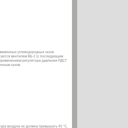
жиженных углеводородных газов
ктуются вентилем ВБ-2 (с последующим
с применением регулятора давления РДСГ
енным газом.
ура воздуха не должна превышать 45 °С.