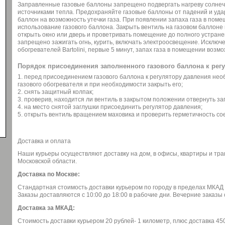
Заправленные газовые баллоны запрещено подвергать нагреву солнеч
источниками тепла. Предохраняйте газовые баллоны от падений и уда
баллон на возможность утечки газа. При появлении запаха газа в пом
использование газового баллона. Закрыть вентиль на газовом баллоне 
открыть окно или дверь и проветривать помещение до полного устране
запрещено зажигать огнь, курить, включать электроосвещение. Исключ
обогревателей Bartolini, первые 5 минут, запах газа в помещении возмо
Порядок присоединения заполненного газового баллона к рег
1. перед присоединением газового баллона к регулятору давления нео
газового обогревателя и при необходимости закрыть его;
2. снять защитный колпак;
3. проверив, находится ли вентиль в закрытом положении отвернуть за
4. на место снятой заглушки присоединить регулятор давления;
5. открыть вентиль вращением маховика и проверить герметичность со
Доставка и оплата
Наши курьеры осуществляют доставку на дом, в офисы, квартиры и тр
Московской области.
Доставка по Москве:
Стандартная стоимость доставки курьером по городу в пределах МКАД 
Заказы доставляются с 10:00 до 18:00 в рабочие дни. Вечерние заказ
Доставка за МКАД:
Стоимость доставки курьером 20 рублей- 1 километр, плюс доставка 45