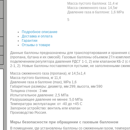
Масса пустого баллона: 11,4 кг
Масса сжиженного газа: 14,5кг
Давление газа в баллоне: 1,6 МРа
5
Подробное описание
Доставка и оплата
Гарантии
Отзывы о товаре
Данные баллоны предназначены для транспортирования и хранения с
(пропана, бутана и их смесей). Газовые баллоны объемом 27л компле
подключением регулятора давления РДСГ 1-1, 2) или клапаном КБ-2 (
2-1, 2). Новые баллоны поставляются пустыми, не заполненными сжиж
Масса сжиженного газа (пропана), кг 14,5±1,4
Масса пустого баллона, кг 11,4
Давление газа в баллоне (max), МРа 1,6
Габаритные размеры: диаметр, мм 299, высота, мм 590
Толщина стенок : 3 мм
Испытательное давление: 2,5 МПа
Разрушающее давление не менее: 5,0 МПа
Температура эксплуатации: от -40 до +45 С
Запорное устройство: вентиль или клапан
Производство Россия.
Меры безопасности при обращении с газовым баллоном
В помещении, где установлены баллоны со сжиженным газом, температ