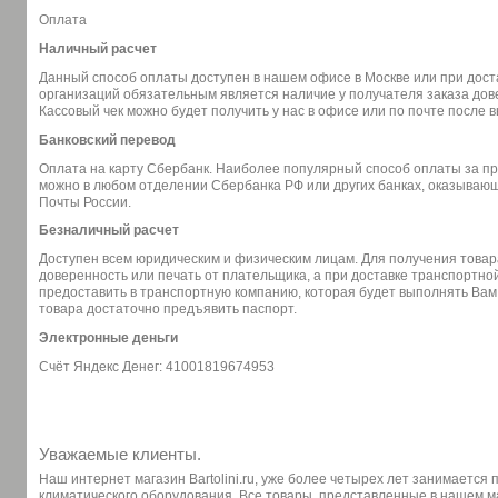
Оплата
Наличный расчет
Данный способ оплаты доступен в нашем офисе в Москве или при доста
организаций обязательным является наличие у получателя заказа дов
Кассовый чек можно будет получить у нас в офисе или по почте после 
Банковский перевод
Оплата на карту Сбербанк. Наиболее популярный способ оплаты за п
можно в любом отделении Сбербанка РФ или других банках, оказывающи
Почты России.
Безналичный расчет
Доступен всем юридическим и физическим лицам. Для получения товар
доверенность или печать от плательщика, а при доставке транспортн
предоставить в транспортную компанию, которая будет выполнять Вам
товара достаточно предъявить паспорт.
Электронные деньги
Счёт Яндекс Денег: 41001819674953
Уважаемые клиенты.
Наш интернет магазин Bartolini.ru, уже более четырех лет занимается
климатического оборудования. Все товары, представленные в нашем 