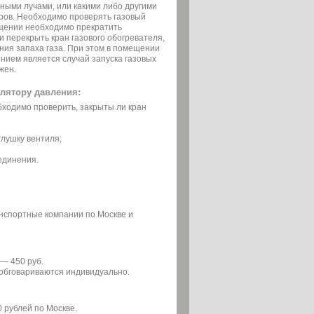
ными лучами, или какими либо другими
ров. Необходимо проверять газовый
ещении необходимо прекратить
и перекрыть кран газового обогревателя,
ния запаха газа. При этом в помещении
ением является случай запуска газовых
жен.
улятору давления:
бходимо проверить, закрыты ли кран
глушку вентиля;
единения.
анспортные компании по Москве и
— 450 руб.
ы обговариваются индивидуально.
0 рублей по Москве.