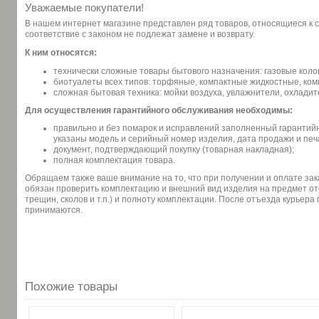
Уважаемые покупатели!
В нашем интернет магазине представлен ряд товаров, относящиеся к 
соответствие с законом не подлежат замене и возврату.
К ним относятся:
технически сложные товары бытового назначения: газовые коло
биотуалеты всех типов: торфяные, компактные жидкостные, ко
сложная бытовая техника: мойки воздуха, увлажнители, охладит
Для осуществления гарантийного обслуживания необходимы:
правильно и без помарок и исправлений заполненный гарантий
указаны модель и серийный номер изделия, дата продажи и печ
документ, подтверждающий покупку (товарная накладная);
полная комплектация товара.
Обращаем также ваше внимание на то, что при получении и оплате зак
обязан проверить комплектацию и внешний вид изделия на предмет от
трещин, сколов и т.п.) и полноту комплектации. После отъезда курьера
принимаются.
Похожие товары