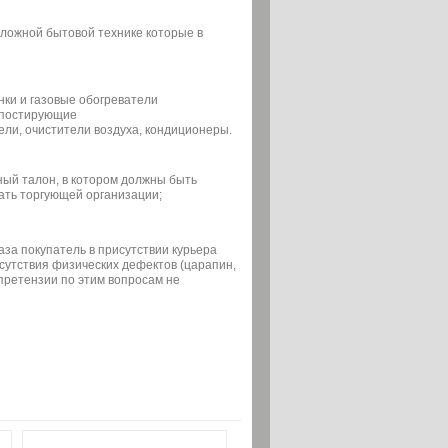
сложной бытовой технике которые в
нки и газовые обогреватели
мпостирующие
ели, очистители воздуха, кондиционеры.
ный талон, в котором должны быть
ать торгующей организации;
аза покупатель в присутствии курьера
сутствия физических дефектов (царапин,
 претензии по этим вопросам не