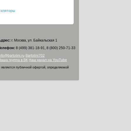
тиляторы
Адрес:
г. Москва, ул. Байкальская 1
Телефон:
8 (499) 381-18-91, 8 (800) 250-71-33
nfo@bartolini.ru
Bartolini702
Наша группа в ВК
Наш канал на YouTube
е является публичной офертой, определяемой