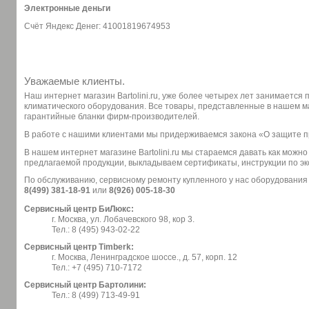
Электронные деньги
Счёт Яндекс Денег: 41001819674953
Уважаемые клиенты.
Наш интернет магазин Bartolini.ru, уже более четырех лет занимается
климатического оборудования. Все товары, представленные в нашем 
гарантийные бланки фирм-производителей.
В работе с нашими клиентами мы придерживаемся закона «О защите 
В нашем интернет магазине Bartolini.ru мы стараемся давать как можн
предлагаемой продукции, выкладываем сертификаты, инструкции по эк
По обслуживанию, сервисному ремонту купленного у нас оборудования
8(499) 381-18-91
или
8(926) 005-18-30
Сервисный центр БиЛюкс:
г. Москва, ул. Лобачевского 98, кор 3.
Тел.: 8 (495) 943-02-22
Сервисный центр Timberk:
г. Москва, Ленинградское шоссе., д. 57, корп. 12
Тел.: +7 (495) 710-7172
Сервисный центр Бартолини:
Тел.: 8 (499) 713-49-91