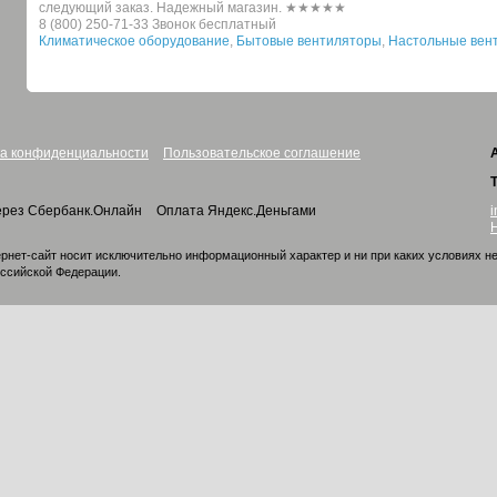
следующий заказ. Надежный магазин. ★★★★★
8 (800) 250-71-33 Звонок бесплатный
Климатическое оборудование
,
Бытовые вентиляторы
,
Настольные вен
а конфиденциальности
Пользовательское соглашение
i
ерез Сбербанк.Онлайн
Оплата Яндекс.Деньгами
рнет-сайт носит исключительно информационный характер и ни при каких условиях н
оссийской Федерации.