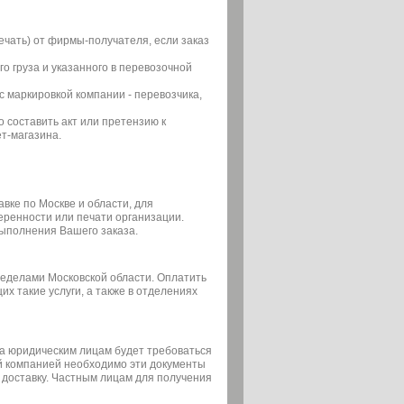
ечать) от фирмы-получателя, если заказ
о груза и указанного в перевозочной
с маркировкой компании - перевозчика,
составить акт или претензию к
т-магазина.
вке по Москве и области, для
еренности или печати организации.
выполнения Вашего заказа.
ределами Московской области. Оплатить
х такие услуги, а также в отделениях
а юридическим лицам будет требоваться
ой компанией необходимо эти документы
 доставку. Частным лицам для получения