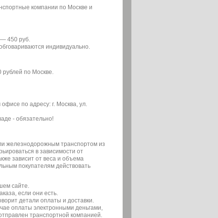
анспортные компании по Москве и
— 450 руб.
ы обговариваются индивидуально.
0 рублей по Москве.
фисе по адресу: г. Москва, ул.
аде - обязательно!
или железнодорожным транспортом из
арьироваться в зависимости от
кже зависит от веса и объема
льным покупателям действовать
шем сайте.
каза, если они есть.
ворит детали оплаты и доставки.
учае оплаты электронными деньгами,
 отправлен транспортной компанией.