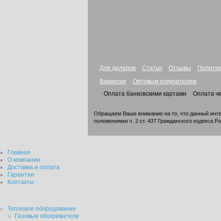
Для дилеров
Статьи
Отзывы
Политик
Вакансии
Оптовым покупателям
Оплата банковскими картами
Оплата ч
Обращаем Ваше внимание на то, что данный инте
положениями ч. 2 ст. 437 Гражданского кодекса Р
Главная
О компании
Доставка и оплата
Гарантии
Контакты
Тепловое оборудование
Газовые обогреватели