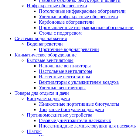
Газовые баллоны, редукторы и шланги
Инфракрасные обогреватели
Потолочные инфракрасные обогреватели
Уличные инфракрасные обогреватели
Карбоновые обогреватели
Промышленные инфракрасные обогреватели
Столы с подогревом
Системы водоснабжения
Водонагреватели
Проточные водонагреватели
Климатическое оборудование
Бытовые вентиляторы
Напольные вентиляторы
Настольные вентиляторы
Настенные вентиляторы
Вентиляторы с увлажнителем воздуха
Уличные вентиляторы
Товары для отдыха и дачи
Биотуалеты для дачи
Жидкостные портативные биотуалеты
Торфяные биотуалеты для дачи
Противомоскитные устройства
Газовые уничтожители насекомых
Инсектицидные лампы-ловушки для насеком
Шатры