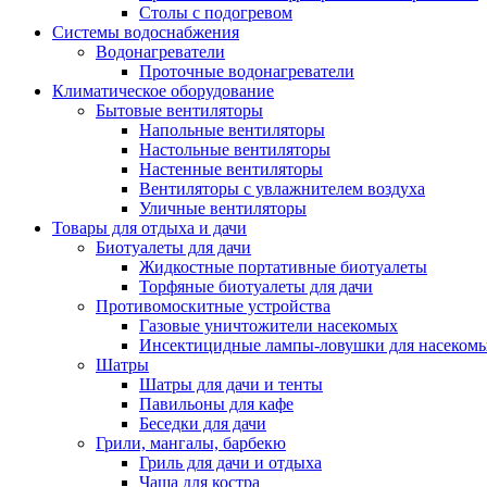
Столы с подогревом
Системы водоснабжения
Водонагреватели
Проточные водонагреватели
Климатическое оборудование
Бытовые вентиляторы
Напольные вентиляторы
Настольные вентиляторы
Настенные вентиляторы
Вентиляторы с увлажнителем воздуха
Уличные вентиляторы
Товары для отдыха и дачи
Биотуалеты для дачи
Жидкостные портативные биотуалеты
Торфяные биотуалеты для дачи
Противомоскитные устройства
Газовые уничтожители насекомых
Инсектицидные лампы-ловушки для насеком
Шатры
Шатры для дачи и тенты
Павильоны для кафе
Беседки для дачи
Грили, мангалы, барбекю
Гриль для дачи и отдыха
Чаша для костра