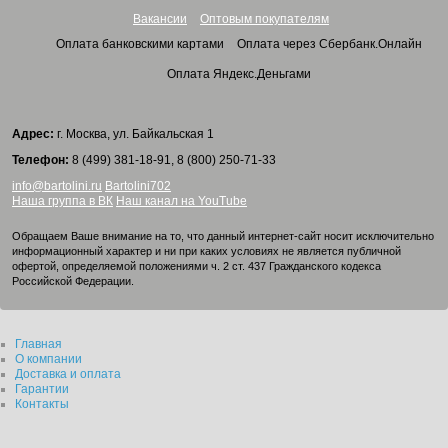
Вакансии
Оптовым покупателям
Оплата банковскими картами
Оплата через Сбербанк.Онлайн
Оплата Яндекс.Деньгами
Адрес:
г. Москва, ул. Байкальская 1
Телефон:
8 (499) 381-18-91, 8 (800) 250-71-33
info@bartolini.ru
Bartolini702
Наша группа в ВК
Наш канал на YouTube
Обращаем Ваше внимание на то, что данный интернет-сайт носит исключительно
информационный характер и ни при каких условиях не является публичной
офертой, определяемой положениями ч. 2 ст. 437 Гражданского кодекса
Российской Федерации.
Главная
О компании
Доставка и оплата
Гарантии
Контакты