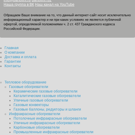
info@bartolini.ru
Bartolini702
Наша группа в ВК
Наш канал на YouTube
Обращаем Ваше внимание на то, что данный интернет-сайт носит исключительно
информационный характер и ни при каких условиях не является публичной
офертой, определяемой положениями ч. 2 ст. 437 Гражданского кодекса
Российской Федерации.
Главная
О компании
Доставка и оплата
Гарантии
Контакты
Тепловое оборудование
Газовые обогреватели
Керамические газовые обогреватели
Каталитические газовые обогреватели
Уличные газовые обогреватели
Газовые конвекторы
Газовые баллоны, редукторы и шланги
Инфракрасные обогреватели
Потолочные инфракрасные обогреватели
Уличные инфракрасные обогреватели
Карбоновые обогреватели
Промышленные инфракрасные обогреватели