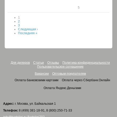
5
Страницы
1
2
3
Следующая ›
Последняя »
Для дилеров
Статьи
Отзывы
Политика конфиденциальности
Пользовательское соглашение
Вакансии
Оптовым покупателям
Оплата банковскими картами
Оплата через Сбербанк.Онлайн
Оплата Яндекс.Деньгами
Адрес:
г. Москва, ул. Байкальская 1
Телефон:
8 (499) 381-18-91, 8 (800) 250-71-33