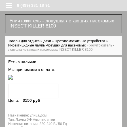
Перейти к основному содержанию
8 (499) 381-18-91
Уничтожитель - ловушка летающих насекомых
INSECT KILLER 8100
Вы здесь
Товары для отдыха и дачи
»
Противомоскитные устройства
»
Инсектицидные лампы-ловушки для насекомых
»
Уничтожитель -
ловушка летающих насекомых INSECT KILLER 8100
Есть в наличии
Мы принимаем к оплате:
Цена:
3150 руб
Назначение: улица/дом
Тип: Лампа УФ-А/вентилятор
Источник питания: 220-240 В / 50 Гц