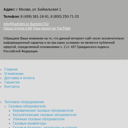
Адрес:
г. Москва, ул. Байкальская 1
Телефон:
8 (499) 381-18-91, 8 (800) 250-71-33
info@bartolini.ru
Bartolini702
Наша группа в ВК
Наш канал на YouTube
Обращаем Ваше внимание на то, что данный интернет-сайт носит исключительно
информационный характер и ни при каких условиях не является публичной
офертой, определяемой положениями ч. 2 ст. 437 Гражданского кодекса
Российской Федерации.
Главная
О компании
Доставка и оплата
Гарантии
Контакты
Тепловое оборудование
Газовые обогреватели
Керамические газовые обогреватели
Каталитические газовые обогреватели
Уличные газовые обогреватели
Газовые конвекторы
Газовые баллоны, редукторы и шланги