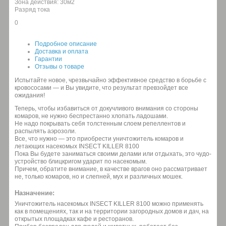
Зона действия: 30м2
Разряд тока
0
Подробное описание
Доставка и оплата
Гарантии
Отзывы о товаре
Испытайте новое, чрезвычайно эффективное средство в борьбе с
кровососами — и Вы увидите, что результат превзойдет все
ожидания!
Теперь, чтобы избавиться от докучливого внимания со стороны
комаров, не нужно беспрестанно хлопать ладошами.
Не надо покрывать себя толстенным слоем репеллентов и
распылять аэрозоли.
Все, что нужно — это приобрести уничтожитель комаров и
летающих насекомых INSECT KILLER 8100
Пока Вы будете заниматься своими делами или отдыхать, это чудо-
устройство блицкригом ударит по насекомым.
Причем, обратите внимание, в качестве врагов оно рассматривает
не, только комаров, но и слепней, мух и различных мошек.
Назначение:
Уничтожитель насекомых INSECT KILLER 8100 можно применять
как в помещениях, так и на территории загородных домов и дач, на
открытых площадках кафе и ресторанов.